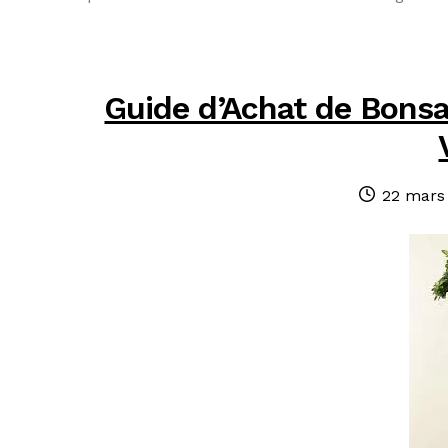
Guide d’Achat de Bonsaï
Publié
22 mars
le