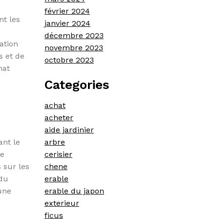
février 2024
nt les
janvier 2024
u
décembre 2023
ation
novembre 2023
s et de
octobre 2023
hat
Categories
achat
acheter
aide jardinier
ant le
arbre
te
cerisier
 sur les
chene
 du
erable
une
erable du japon
exterieur
ficus