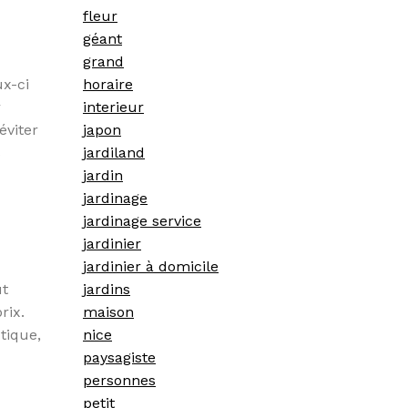
fleur
géant
grand
ux-ci
horaire
r
interieur
éviter
japon
s
jardiland
jardin
jardinage
jardinage service
jardinier
jardinier à domicile
jardins
ut
maison
rix.
nice
tique,
paysagiste
personnes
petit