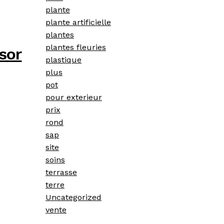
plante
plante artificielle
plantes
plantes fleuries
sor
plastique
plus
pot
pour exterieur
prix
rond
sap
site
soins
terrasse
terre
Uncategorized
vente