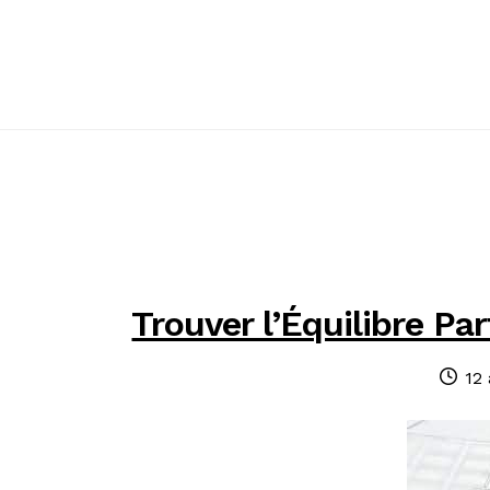
Passer
Passer
à
au
la
contenu
navigation
Trouver l’Équilibre Par
Pu
12 
le