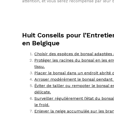
attention, et vous serez récompensé par leur
Huit Conseils pour l’Entreti
en Belgique
Choisir des espèces de bonsaï adaptées a
Protéger les racines du bonsaï en les e
tissu.
Placer le bonsaï dans un endroit abrité d
Arroser modérément le bonsaï pendant l’h
Éviter de tailler ou rempoter le bonsaï en
délicate.
Surveiller régulièrement l’état du bon
le froid.
Enlever la neige accumulée sur les bran