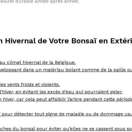
 beauté durable année après année.
en Hivernal de Votre Bonsaï en Extér
u climat hivernal de la Belgique.
nveloppant dans un matériau isolant comme de la paille o
es vents froids et violents.
iver, en évitant les excès d’eau qui pourraient geler.
 hiver, car cela peut affaiblir l’arbre pendant cette périod
saï pour détecter tout signe de maladie ou de dommage ca
ches du bonsaï pour éviter qu’elles ne se cassent sous so