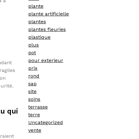
a à
plante
n
plante artificielle
plantes
plantes fleuries
plastique
plus
pot
pour exterieur
endant
prix
ragiles
rond
ion
sap
urité.
site
soins
terrasse
au qui
terre
Uncategorized
vente
raient