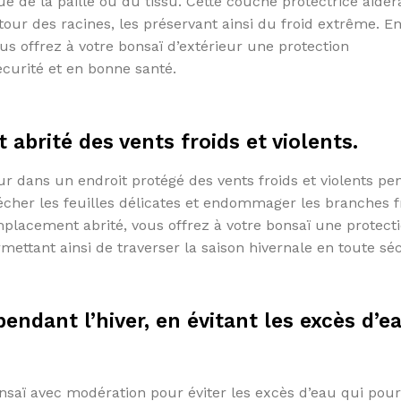
 de la paille ou du tissu. Cette couche protectrice aider
ur des racines, les préservant ainsi du froid extrême. E
s offrez à votre bonsaï d’extérieur une protection
écurité et en bonne santé.
 abrité des vents froids et violents.
ieur dans un endroit protégé des vents froids et violents p
écher les feuilles délicates et endommager les branches f
mplacement abrité, vous offrez à votre bonsaï une protect
rmettant ainsi de traverser la saison hivernale en toute séc
ndant l’hiver, en évitant les excès d’e
 bonsaï avec modération pour éviter les excès d’eau qui pour