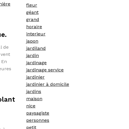
mière
fleur
géant
grand
horaire
ue.
interieur
japon
al de
jardiland
uvent
jardin
. En
jardinage
leures
jardinage service
jardinier
jardinier à domicile
jardins
olant
maison
nice
paysagiste
personnes
petit