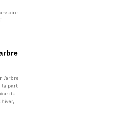
cessaire
ï
’arbre
r l’arbre
 la part
pice du
hiver,