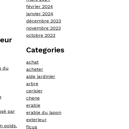
février 2024
janvier 2024
décembre 2023
novembre 2023
octobre 2023
ieur
Categories
achat
u du
acheter
aide jardinier
arbre
cerisier
e
chene
erable
usé par
erable du japon
exterieur
n poids.
ficus