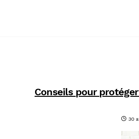
Passer
Passer
à
au
la
contenu
navigation
Conseils pour protéger
Publ
30 a
le