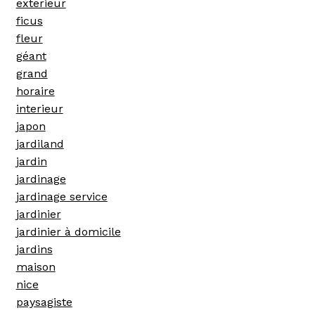
exterieur
ficus
fleur
géant
grand
horaire
interieur
japon
jardiland
jardin
jardinage
jardinage service
jardinier
jardinier à domicile
jardins
maison
nice
paysagiste