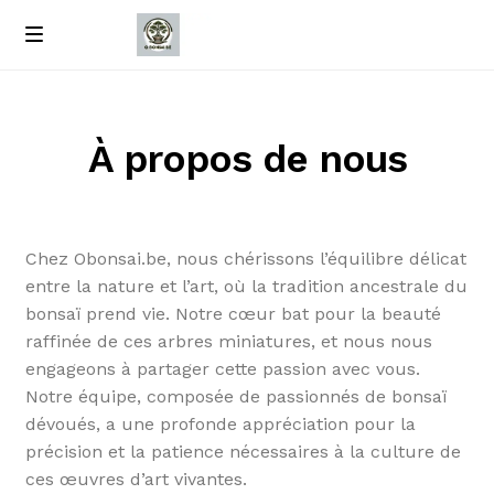
Passer
Passer
M
e
à
au
Accueil
n
la
contenu
u
navigation
À propos de nous
À propos de nous
Contact
Chez Obonsai.be, nous chérissons l’équilibre délicat
Politique de confidentialité
entre la nature et l’art, où la tradition ancestrale du
bonsaï prend vie. Notre cœur bat pour la beauté
raffinée de ces arbres miniatures, et nous nous
engageons à partager cette passion avec vous.
Notre équipe, composée de passionnés de bonsaï
dévoués, a une profonde appréciation pour la
précision et la patience nécessaires à la culture de
ces œuvres d’art vivantes.