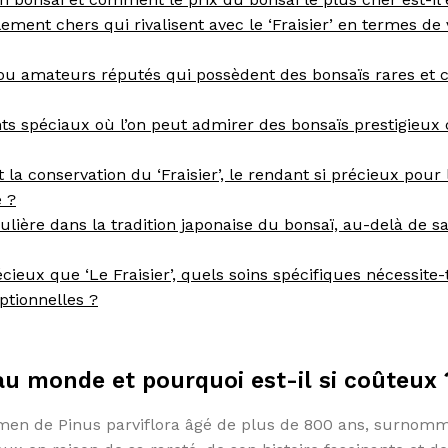
lement chers qui rivalisent avec le ‘Fraisier’ en termes de
 ou amateurs réputés qui possèdent des bonsaïs rares et 
nts spéciaux où l’on peut admirer des bonsaïs prestigieu
et la conservation du ‘Fraisier’, le rendant si précieux pour 
 ?
ticulière dans la tradition japonaise du bonsaï, au-delà de s
eux que ‘Le Fraisier’, quels soins spécifiques nécessite-t
ptionnelles ?
 au monde et pourquoi est-il si coûteux 
men de Pinus parviflora âgé de plus de 800 ans, surnomm