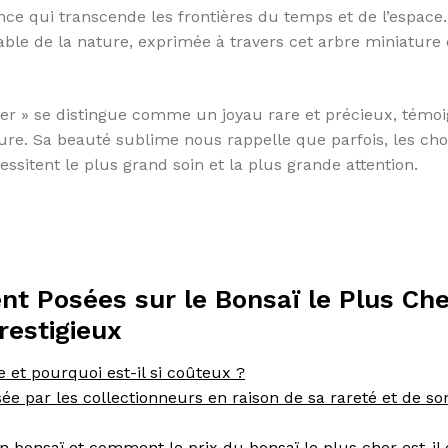
ce qui transcende les frontières du temps et de l’espace.
able de la nature, exprimée à travers cet arbre miniature 
isier » se distingue comme un joyau rare et précieux, témo
ure. Sa beauté sublime nous rappelle que parfois, les cho
essitent le plus grand soin et la plus grande attention.
 Posées sur le Bonsaï le Plus Che
Prestigieux
 et pourquoi est-il si coûteux ?
sée par les collectionneurs en raison de sa rareté et de so
n bonsaï et comment le prix du bonsaï le plus cher est-il 