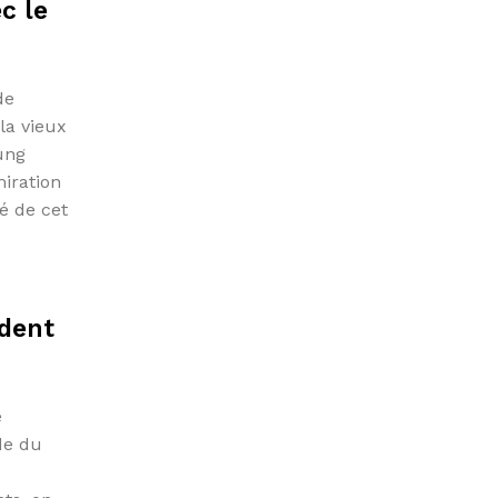
c le
de
la vieux
ung
iration
é de cet
èdent
e
de du