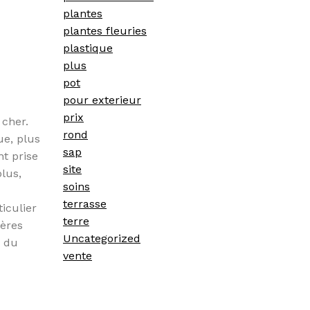
plantes
plantes fleuries
plastique
u
plus
pot
pour exterieur
prix
 cher.
rond
ue, plus
sap
nt prise
site
lus,
soins
terrasse
iculier
terre
tères
Uncategorized
e du
vente