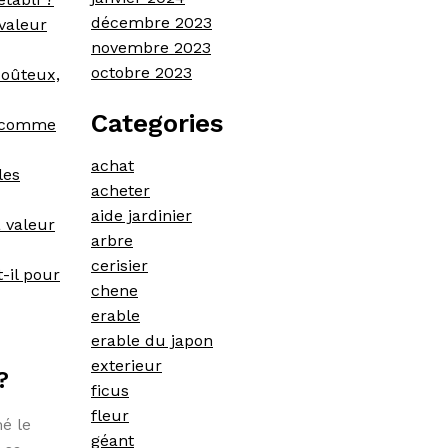
décembre 2023
 valeur
novembre 2023
octobre 2023
coûteux,
Categories
x comme
achat
les
acheter
aide jardinier
a valeur
arbre
cerisier
-il pour
chene
erable
erable du japon
exterieur
?
ficus
fleur
é le
géant