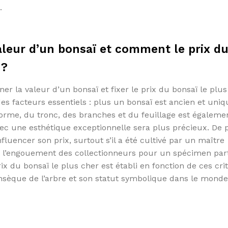
.
aleur d’un bonsaï et comment le prix d
 ?
er la valeur d’un bonsaï et fixer le prix du bonsaï le plus
 des facteurs essentiels : plus un bonsaï est ancien et uniq
forme, du tronc, des branches et du feuillage est égaleme
c une esthétique exceptionnelle sera plus précieux. De p
nfluencer son prix, surtout s’il a été cultivé par un maître
 l’engouement des collectionneurs pour un spécimen part
ix du bonsaï le plus cher est établi en fonction de ces cri
rinsèque de l’arbre et son statut symbolique dans le mond