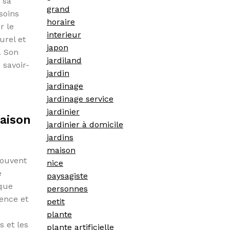
 sa
grand
soins
horaire
r le
interieur
urel et
japon
. Son
jardiland
 savoir-
jardin
jardinage
jardinage service
jardinier
raison
jardinier à domicile
jardins
maison
souvent
nice
e
paysagiste
ique
personnes
ience et
petit
plante
s et les
plante artificielle