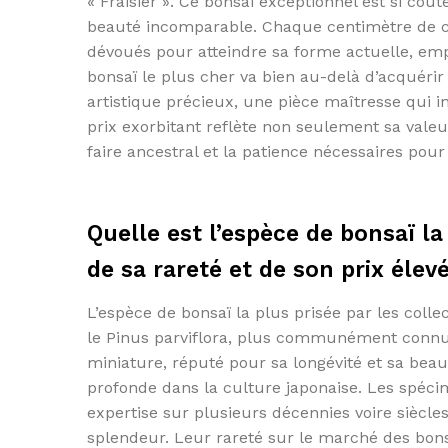
« Fraisier ». Ce bonsaï exceptionnel est si coût
beauté incomparable. Chaque centimètre de cet
dévoués pour atteindre sa forme actuelle, em
bonsaï le plus cher va bien au-delà d’acquérir 
artistique précieux, une pièce maîtresse qui i
prix exorbitant reflète non seulement sa valeur
faire ancestral et la patience nécessaires pour
Quelle est l’espèce de bonsaï la
de sa rareté et de son prix élev
L’espèce de bonsaï la plus prisée par les colle
le Pinus parviflora, plus communément connu
miniature, réputé pour sa longévité et sa bea
profonde dans la culture japonaise. Les spéci
expertise sur plusieurs décennies voire siècles
splendeur. Leur rareté sur le marché des bonsa