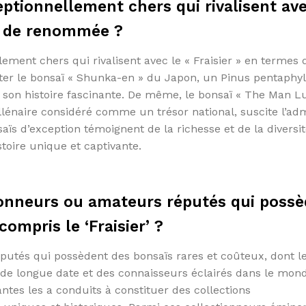
eptionnellement chers qui rivalisent ave
et de renommée ?
llement chers qui rivalisent avec le « Fraisier » en termes 
ter le bonsaï « Shunka-en » du Japon, un Pinus pentaphyl
 son histoire fascinante. De même, le bonsaï « The Man L
lénaire considéré comme un trésor national, suscite l’adm
ïs d’exception témoignent de la richesse et de la diversit
toire unique et captivante.
tionneurs ou amateurs réputés qui poss
ompris le ‘Fraisier’ ?
putés qui possèdent des bonsaïs rares et coûteux, dont l
s de longue date et des connaisseurs éclairés dans le mon
tes les a conduits à constituer des collections