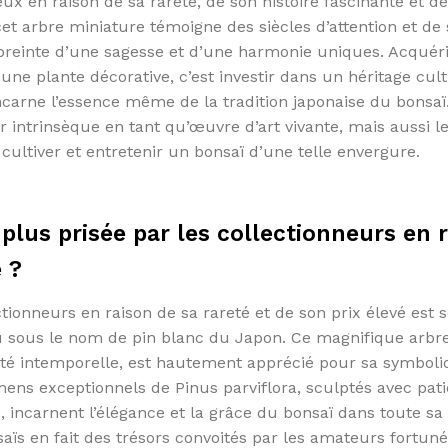
eux en raison de sa rareté, de son histoire fascinante et de
 arbre miniature témoigne des siècles d’attention et de 
preinte d’une sagesse et d’une harmonie uniques. Acquéri
une plante décorative, c’est investir dans un héritage cult
ncarne l’essence même de la tradition japonaise du bonsaï
 intrinsèque en tant qu’œuvre d’art vivante, mais aussi le
 cultiver et entretenir un bonsaï d’une telle envergure.
 plus prisée par les collectionneurs en 
é ?
ctionneurs en raison de sa rareté et de son prix élevé est 
 sous le nom de pin blanc du Japon. Ce magnifique arbr
uté intemporelle, est hautement apprécié pour sa symbol
mens exceptionnels de Pinus parviflora, sculptés avec pat
, incarnent l’élégance et la grâce du bonsaï dans toute sa
ïs en fait des trésors convoités par les amateurs fortuné