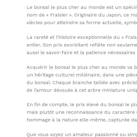
Le bonsaï le plus cher au monde est un spéci
nom de « Fraisier ». Originaire du Japon, ce m
siècles pour atteindre sa forme actuelle, symb
La rareté et l’histoire exceptionnelle du « Fra
entier. Son prix exorbitant reflète non seulem
aussi le savoir-faire et la patience nécessaire
Acquérir le bonsaï le plus cher au monde va bi
un héritage culturel millénaire, dans une pièc
du bonsaï. Chaque branche taillée avec préci
de l’amour dévoués à cet arbre miniature uni
En fin de compte, le prix élevé du bonsaï le 
mais plutôt une reconnaissance du caractère s
hommage à la nature elle-même, capturée dans
Que vous soyez un amateur passionné ou simp