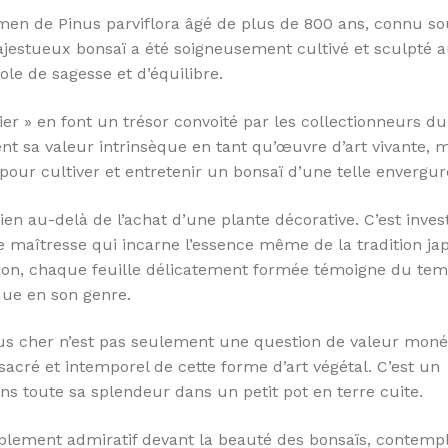
men de Pinus parviflora âgé de plus de 800 ans, connu so
ajestueux bonsaï a été soigneusement cultivé et sculpté au
ole de sagesse et d’équilibre.
isier » en font un trésor convoité par les collectionneurs 
ent sa valeur intrinsèque en tant qu’œuvre d’art vivante, 
s pour cultiver et entretenir un bonsaï d’une telle envergur
en au-delà de l’achat d’une plante décorative. C’est inves
e maîtresse qui incarne l’essence même de la tradition ja
sion, chaque feuille délicatement formée témoigne du tem
que en son genre.
plus cher n’est pas seulement une question de valeur monét
acré et intemporel de cette forme d’art végétal. C’est un
 toute sa splendeur dans un petit pot en terre cuite.
lement admiratif devant la beauté des bonsaïs, contempl