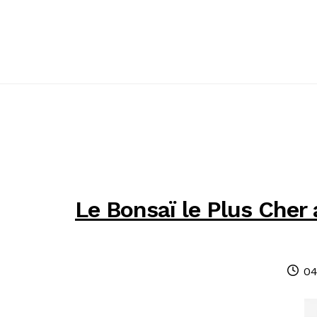
Passer
Passer
à
au
la
contenu
navigation
Le Bonsaï le Plus Cher
Pu
04
le