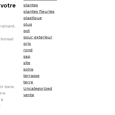
 votre
plantes
plantes fleuries
plastique
plus
drainant.
pot
pour exterieur
 bonsaï
prix
rond
sap
site
soins
terrasse
terre
pot dans
Uncategorized
ère
vente
 à
e