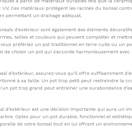
abriqués à partir de matériaux durables tels que la céramiq
x UV. Ces matériaux protègent les racines du bonsaï contr
 en permettant un drainage adéquat.
bonsaïs d’extérieur sont également des éléments décoratif
ormes, tailles et couleurs qui peuvent compléter et mettr
 vous préfériez un pot traditionnel en terre cuite ou un po
el de choisir un pot qui s’accorde harmonieusement avec l
saï d’extérieur, assurez-vous qu’il offre suffisamment d’
tionné à sa taille. Un pot trop petit peut restreindre la c
u’un pot trop grand peut entraîner une surabondance d’e
saï d’extérieur est une décision importante qui aura un i
re arbre. Optez pour un pot durable, fonctionnel et esthét
porelle de votre bonsaï tout en lui offrant un environnem