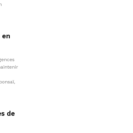
n
s en
igences
maintenir
bonsaï,
es de