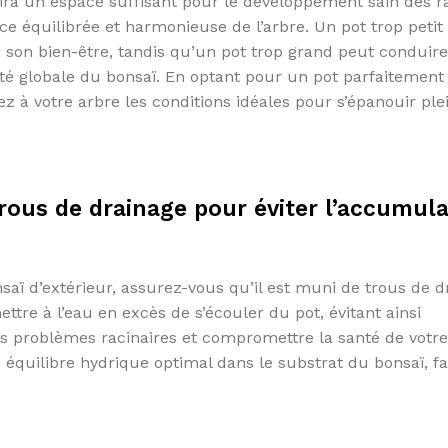
ntira un espace suffisant pour le développement sain des r
ce équilibrée et harmonieuse de l’arbre. Un pot trop petit
er son bien-être, tandis qu’un pot trop grand peut conduir
é globale du bonsaï. En optant pour un pot parfaitement 
irez à votre arbre les conditions idéales pour s’épanouir p
rous de drainage pour éviter l’accumula
aï d’extérieur, assurez-vous qu’il est muni de trous de d
tre à l’eau en excès de s’écouler du pot, évitant ainsi
es problèmes racinaires et compromettre la santé de votre
équilibre hydrique optimal dans le substrat du bonsaï, fa