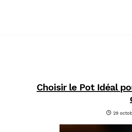
Passer
Passer
à
au
la
contenu
navigation
Choisir le Pot Idéal p
Publié
29 octo
le