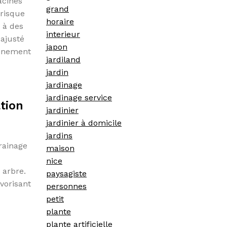
acines
grand
 risque
horaire
e à des
interieur
ajusté
japon
leinement
jardiland
jardin
jardinage
jardinage service
tion
jardinier
jardinier à domicile
jardins
rainage
maison
nice
 arbre.
paysagiste
vorisant
personnes
petit
plante
plante artificielle