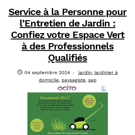
Service à la Personne pour
l’Entretien de Jardin :
Confiez votre Espace Vert
à des Professionnels
Qualifiés
Publié
Catégories
04 septembre 2024
jardin
,
jardinier à
le
:
domicile
,
paysagiste
,
sap