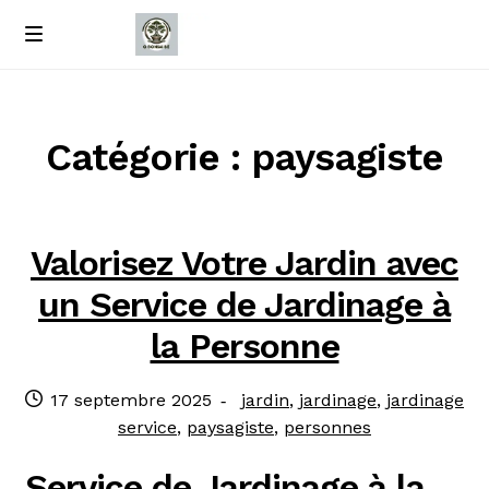
Passer
Passer
M
e
à
au
Accueil
n
la
contenu
u
navigation
À propos de nous
Catégorie : paysagiste
Contact
Valorisez Votre Jardin avec
Politique de confidentialité
un Service de Jardinage à
la Personne
Publié
Catégories
17 septembre 2025
jardin
,
jardinage
,
jardinage
le
:
service
,
paysagiste
,
personnes
Service de Jardinage à la