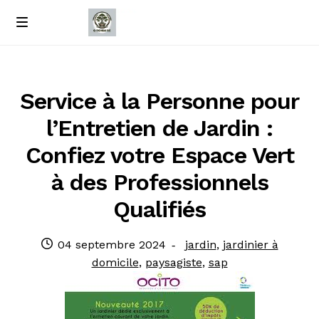
Passer
Passer
M
e
à
au
Accueil
n
la
contenu
u
navigation
À propos de nous
Service à la Personne pour
l’Entretien de Jardin :
Contact
Confiez votre Espace Vert
Politique de confidentialité
à des Professionnels
Qualifiés
Publié
Catégories
04 septembre 2024
jardin
,
jardinier à
le
:
domicile
,
paysagiste
,
sap