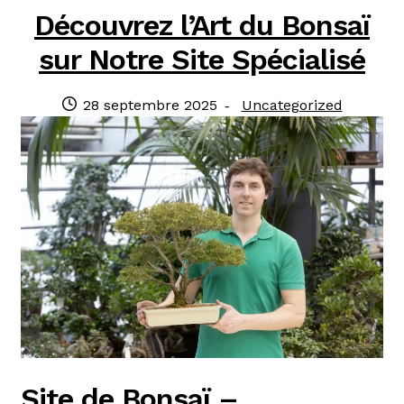
Découvrez l’Art du Bonsaï
sur Notre Site Spécialisé
Publié
Catégorie
28 septembre 2025
Uncategorized
le
:
Site de Bonsaï –