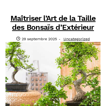
Maîtriser l’Art de la Taille
des Bonsaïs d’Extérieur
Publié
Catégorie
29 septembre 2025
Uncategorized
le
: