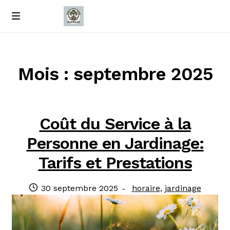
Passer
Passer
M
e
à
au
Accueil
n
la
contenu
u
navigation
À propos de nous
Mois : septembre 2025
Contact
Coût du Service à la
Politique de confidentialité
Personne en Jardinage:
Tarifs et Prestations
Publié
Catégories
30 septembre 2025
horaire
,
jardinage
le
: