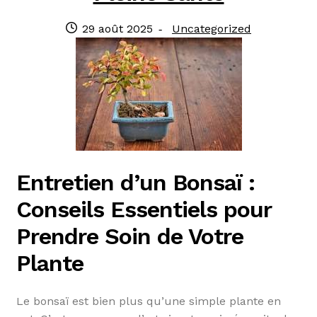
Publié
Catégorie
29 août 2025
Uncategorized
le
:
Entretien d’un Bonsaï :
Conseils Essentiels pour
Prendre Soin de Votre
Plante
Le bonsaï est bien plus qu’une simple plante en