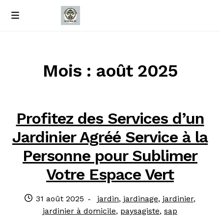
Passer
Passer
M
e
à
au
Accueil
n
la
contenu
u
navigation
À propos de nous
Mois : août 2025
Contact
Profitez des Services d’un
Politique de confidentialité
Jardinier Agréé Service à la
Personne pour Sublimer
Votre Espace Vert
Publié
Catégories
31 août 2025
jardin
,
jardinage
,
jardinier
,
le
:
jardinier à domicile
,
paysagiste
,
sap