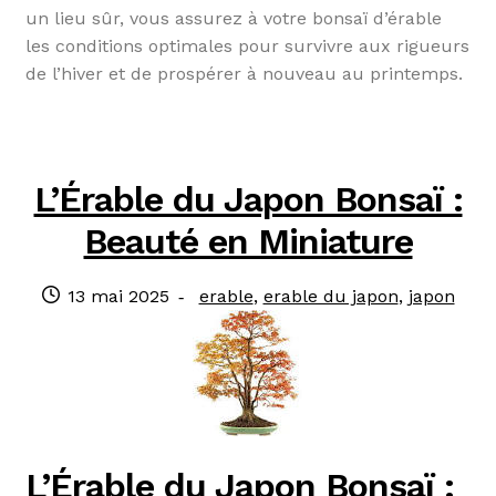
un lieu sûr, vous assurez à votre bonsaï d’érable
les conditions optimales pour survivre aux rigueurs
de l’hiver et de prospérer à nouveau au printemps.
L’Érable du Japon Bonsaï :
Beauté en Miniature
Publié
Catégories
13 mai 2025
erable
,
erable du japon
,
japon
le
:
L’Érable du Japon Bonsaï :