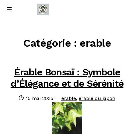
Passer
Passer
M
e
à
au
Accueil
n
la
contenu
u
navigation
À propos de nous
Catégorie : erable
Contact
Érable Bonsaï : Symbole
Politique de confidentialité
d’Élégance et de Sérénité
Publié
Catégories
15 mai 2025
erable
,
erable du japon
le
: