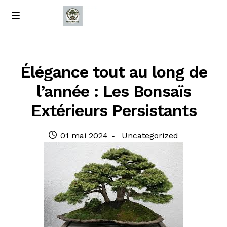
Passer
Passer
M
e
à
au
Accueil
n
la
contenu
u
navigation
À propos de nous
Élégance tout au long de
l’année : Les Bonsaïs
Contact
Extérieurs Persistants
Politique de confidentialité
Publié
Catégorie
01 mai 2024
Uncategorized
le
: