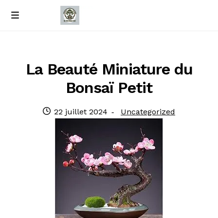
Passer
Passer
M
e
à
au
Accueil
n
la
contenu
u
navigation
À propos de nous
La Beauté Miniature du
Bonsaï Petit
Contact
Publié
Catégorie
22 juillet 2024
Uncategorized
Politique de confidentialité
le
: