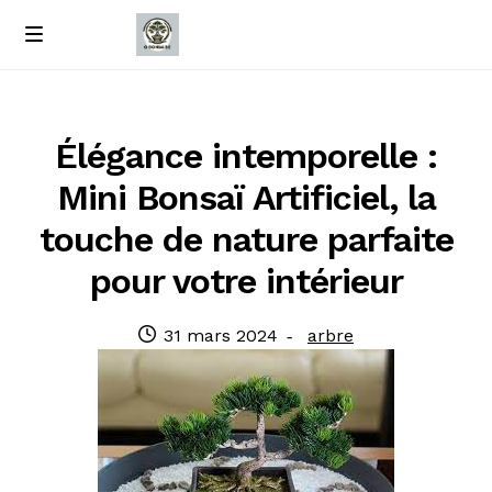
Passer
Passer
M
e
à
au
Accueil
n
la
contenu
u
navigation
À propos de nous
Élégance intemporelle :
Mini Bonsaï Artificiel, la
Contact
touche de nature parfaite
Politique de confidentialité
pour votre intérieur
Publié
Catégorie
31 mars 2024
arbre
le
: