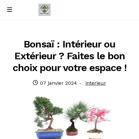
Passer
Passer
M
e
à
au
Accueil
n
la
contenu
u
navigation
À propos de nous
Bonsaï : Intérieur ou
Extérieur ? Faites le bon
Contact
choix pour votre espace !
Politique de confidentialité
Publié
Catégorie
07 janvier 2024
interieur
le
: