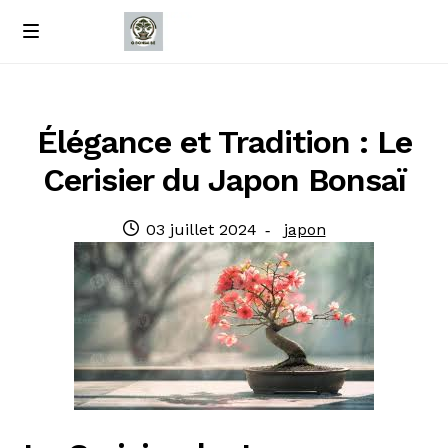
Passer
Passer
M
e
à
au
Accueil
n
la
contenu
u
navigation
À propos de nous
Élégance et Tradition : Le
Cerisier du Japon Bonsaï
Contact
Publié
Catégorie
03 juillet 2024
japon
Politique de confidentialité
le
: