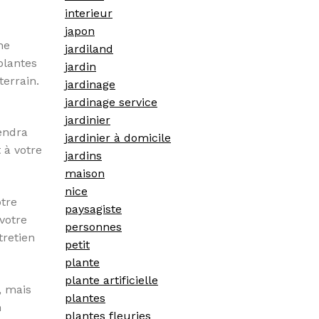
interieur
japon
ne
jardiland
 plantes
jardin
terrain.
jardinage
jardinage service
jardinier
endra
jardinier à domicile
 à votre
jardins
maison
nice
otre
paysagiste
 votre
personnes
tretien
petit
plante
plante artificielle
, mais
plantes
n
plantes fleuries