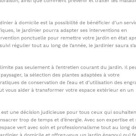
 floraison, ainsi que comment prévenir et traiter les malad
nier à domicile est la possibilité de bénéficier d’un servi
iques, le jardinier pourra adapter ses interventions en
vention ponctuelle pour remettre votre jardin en état ap
ivi régulier tout au long de l’année, le jardinier saura s’
limite pas seulement à l’entretien courant du jardin. Il pe
aysager, la sélection des plantes adaptées à votre
tiques de conservation de l’eau et d’utilisation des engr
peut vous aider à transformer votre espace extérieur en un
 est une décision judicieuse pour tous ceux qui souhaiten
onsacrer trop de temps et d’énergie. Avec son expertise et
re espace vert avec soin et professionnalisme tout au long d
 jardinier à domicile et offrez-vous un jardin épanoui qui f