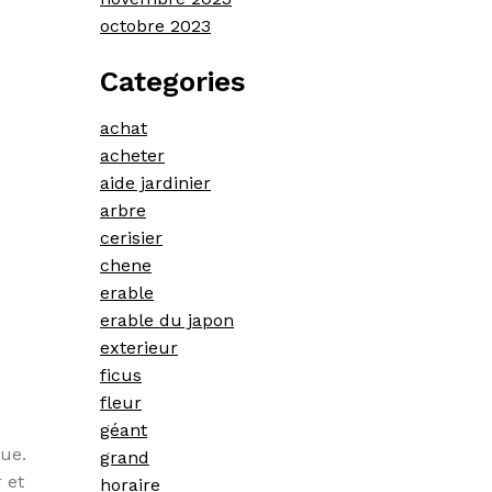
octobre 2023
Categories
achat
acheter
aide jardinier
arbre
cerisier
chene
erable
erable du japon
exterieur
ficus
fleur
géant
que.
grand
 et
horaire