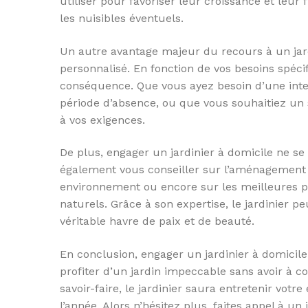
utiliser pour favoriser leur croissance et leur
les nuisibles éventuels.
Un autre avantage majeur du recours à un jardi
personnalisé. En fonction de vos besoins spécif
conséquence. Que vous ayez besoin d’une inter
période d’absence, ou que vous souhaitiez un su
à vos exigences.
De plus, engager un jardinier à domicile ne se 
également vous conseiller sur l’aménagement p
environnement ou encore sur les meilleures pra
naturels. Grâce à son expertise, le jardinier 
véritable havre de paix et de beauté.
En conclusion, engager un jardinier à domicile
profiter d’un jardin impeccable sans avoir à c
savoir-faire, le jardinier saura entretenir vot
l’année. Alors n’hésitez plus, faites appel à un