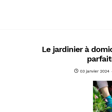
Passer
Passer
à
au
la
contenu
navigation
Le jardinier à domic
parfai
Publié
03 janvier 2024
le