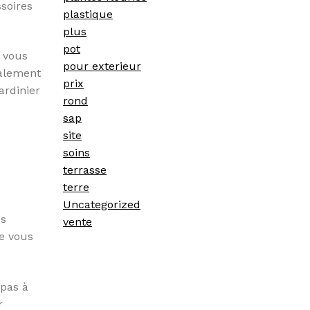
ssoires
plastique
plus
pot
l vous
pour exterieur
galement
prix
ardinier
rond
sap
site
soins
terrasse
terre
Uncategorized
us
vente
ue vous
 pas à
r