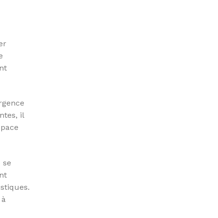
er
e
nt
urgence
tes, il
espace
 se
nt
istiques.
 à