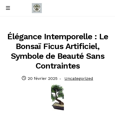
Passer
Passer
M
e
à
au
Accueil
n
la
contenu
u
navigation
À propos de nous
Élégance Intemporelle : Le
Bonsaï Ficus Artificiel,
Contact
Symbole de Beauté Sans
Politique de confidentialité
Contraintes
Publié
Catégorie
20 février 2025
Uncategorized
le
: