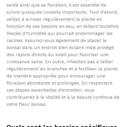
santé ainsi que sa floraison, il est essentiel de
suivre quelques conseils importants. Tout d’abord,
veillez à arroser régulièrement la plante en
fonction de ses besoins en eau, en évitant toutefois
l’excès d’humidité qui pourrait endommager les
racines. Assurez-vous également de placer le
bonsaï dans un endroit bien éclairé mais protégé
des rayons directs du soleil pour favoriser une
croissance saine. En outre, n’hésitez pas à tailler
régulièrement les branches et à fertiliser la plante
de manière appropriée pour encourager une
floraison abondante et prolongée. En respectant
ces étapes essentielles d’entretien, vous
contribuerez à la vitalité et à la beauté continue de
votre fleur bonsaï.