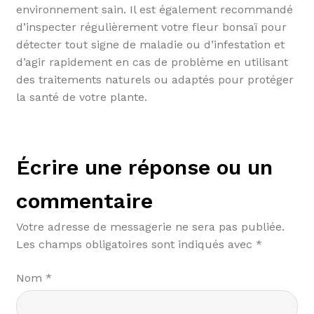
environnement sain. Il est également recommandé
d’inspecter régulièrement votre fleur bonsaï pour
détecter tout signe de maladie ou d’infestation et
d’agir rapidement en cas de problème en utilisant
des traitements naturels ou adaptés pour protéger
la santé de votre plante.
Écrire une réponse ou un
commentaire
Votre adresse de messagerie ne sera pas publiée.
Les champs obligatoires sont indiqués avec
*
Nom
*