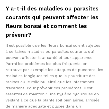
Y a-t-il des maladies ou parasites
courants qui peuvent affecter les
fleurs bonsai et comment les
prévenir?
Il est possible que les fleurs bonsaï soient sujettes
à certaines maladies ou parasites courants qui
peuvent affecter leur santé et leur apparence.
Parmi les problèmes les plus fréquents, on
retrouve par exemple les attaques de pucerons, les
maladies fongiques telles que la pourriture des
racines ou le mildiou, ainsi que les infestations
d’acariens. Pour prévenir ces problèmes, il est
essentiel de maintenir une hygiène rigoureuse en
veillant à ce que la plante soit bien aérée, arrosée
de manière adéquate et placée dans un