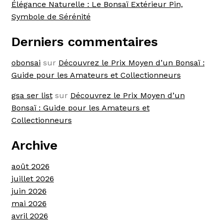
Élégance Naturelle : Le Bonsaï Extérieur Pin,
Symbole de Sérénité
Derniers commentaires
obonsai
sur
Découvrez le Prix Moyen d’un Bonsaï :
Guide pour les Amateurs et Collectionneurs
gsa ser list
sur
Découvrez le Prix Moyen d’un
Bonsaï : Guide pour les Amateurs et
Collectionneurs
Archive
août 2026
juillet 2026
juin 2026
mai 2026
avril 2026