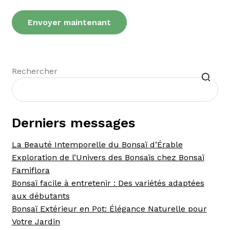
Recherche
Rechercher
Derniers messages
La Beauté Intemporelle du Bonsaï d’Érable
Exploration de l’Univers des Bonsaïs chez Bonsaï
Famiflora
Bonsaï facile à entretenir : Des variétés adaptées
aux débutants
Bonsaï Extérieur en Pot: Élégance Naturelle pour
Votre Jardin