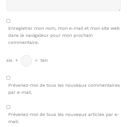
Enregistrer mon nom, mon e-mail et mon site web
dans le navigateur pour mon prochain
commentaire.
six
+
=
ten
Prévenez-moi de tous les nouveaux commentaires
par e-mail.
Prévenez-moi de tous les nouveaux articles par e-
mail.