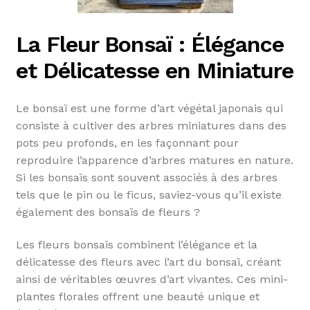
La Fleur Bonsaï : Élégance
et Délicatesse en Miniature
Le bonsaï est une forme d’art végétal japonais qui
consiste à cultiver des arbres miniatures dans des
pots peu profonds, en les façonnant pour
reproduire l’apparence d’arbres matures en nature.
Si les bonsaïs sont souvent associés à des arbres
tels que le pin ou le ficus, saviez-vous qu’il existe
également des bonsaïs de fleurs ?
Les fleurs bonsaïs combinent l’élégance et la
délicatesse des fleurs avec l’art du bonsaï, créant
ainsi de véritables œuvres d’art vivantes. Ces mini-
plantes florales offrent une beauté unique et