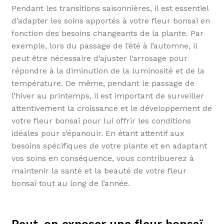
Pendant les transitions saisonnières, il est essentiel
d’adapter les soins apportés à votre fleur bonsaï en
fonction des besoins changeants de la plante. Par
exemple, lors du passage de l’été à l’automne, il
peut être nécessaire d’ajuster l’arrosage pour
répondre à la diminution de la luminosité et de la
température. De même, pendant le passage de
l’hiver au printemps, il est important de surveiller
attentivement la croissance et le développement de
votre fleur bonsaï pour lui offrir les conditions
idéales pour s’épanouir. En étant attentif aux
besoins spécifiques de votre plante et en adaptant
vos soins en conséquence, vous contribuerez à
maintenir la santé et la beauté de votre fleur
bonsaï tout au long de l’année.