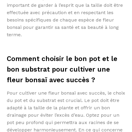
important de garder à l’esprit que la taille doit être
effectuée avec précaution et en respectant les
besoins spécifiques de chaque espèce de fleur
bonsaï pour garantir sa santé et sa beauté à long
terme.
Comment choisir le bon pot et le
bon substrat pour cultiver une
fleur bonsaï avec succès ?
Pour cultiver une fleur bonsaï avec succès, le choix
du pot et du substrat est crucial. Le pot doit être
adapté à la taille de la plante et offrir un bon
drainage pour éviter l’excès d’eau. Optez pour un
pot peu profond qui permettra aux racines de se
développer harmonieusement. En ce qui concerne