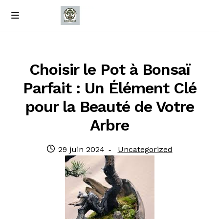
Passer
Passer
M
e
à
au
Accueil
n
la
contenu
u
navigation
À propos de nous
Choisir le Pot à Bonsaï
Parfait : Un Élément Clé
Contact
pour la Beauté de Votre
Politique de confidentialité
Arbre
Publié
Catégorie
29 juin 2024
Uncategorized
le
: