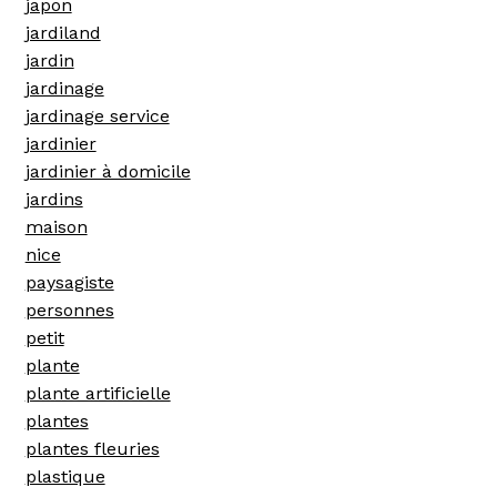
japon
jardiland
jardin
jardinage
jardinage service
jardinier
jardinier à domicile
jardins
maison
nice
paysagiste
personnes
petit
plante
plante artificielle
plantes
plantes fleuries
plastique