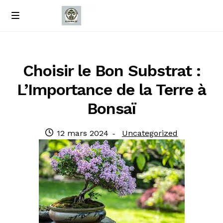
Passer
Passer
M
e
à
au
Accueil
n
la
contenu
u
navigation
À propos de nous
Choisir le Bon Substrat :
L’Importance de la Terre à
Contact
Bonsaï
Politique de confidentialité
Publié
Catégorie
12 mars 2024
Uncategorized
le
: