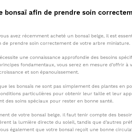
e bonsaï afin de prendre soin correcte
vous avez récemment acheté un bonsaï belge, il est essent
in de prendre soin correctement de votre arbre miniature.
 nécessite une connaissance approfondie des besoins spéci
rincipes fondamentaux, vous serez en mesure d’offrir à v
 croissance et son épanouissement.
que les bonsaïs ne sont pas simplement des plantes en po
onditions particulières pour obtenir leur taille et leur ap
ent des soins spéciaux pour rester en bonne santé.
ent de votre bonsaï belge. Il faut tenir compte des besoi
fèrent la lumière directe du soleil, tandis que d’autres pré
ous également que votre bonsaï reçoit une bonne circula