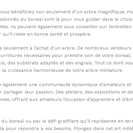
vous bénéficiez non seulement d’un arbre magnifique, ma
assionnés du bonsaï sont là pour vous guider dans le choi
tés. Ils peuvent également vous conseiller sur l’entretien
r qu’il reste en bonne santé et prospère.
pas seulement à l’achat d’un arbre. De nombreux vendeurs
urnitures nécessaires pour prendre soin de votre bonsaï, 
cis, des substrats adaptés et des engrais. Tout ce dont vo
 la croissance harmonieuse de votre arbre miniature.
offre également une communauté dynamique d’amateurs et
 partager leur passion. Des ateliers, des expositions et d
nnée, offrant aux amateurs l’occasion d’apprendre et d’é
du bonsaï ou par le défi gratifiant qu’il représente en te
 là pour répondre à vos besoins. Plongez dans cet art mill