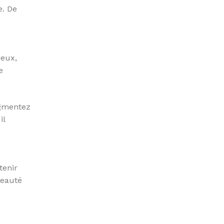
e. De
reux,
e
ugmentez
il
tenir
beauté