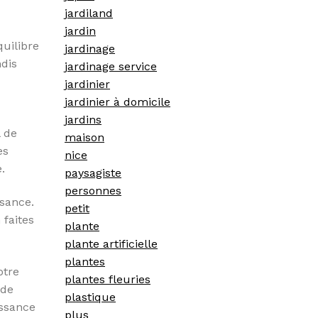
jardiland
jardin
quilibre
jardinage
ndis
jardinage service
jardinier
jardinier à domicile
jardins
l de
maison
es
nice
.
paysagiste
personnes
ssance.
petit
 faites
plante
plante artificielle
plantes
otre
plantes fleuries
 de
plastique
issance
plus