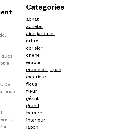
Categories
ment
achat
acheter
aide jardinier
iel
arbre
cerisier
chene
fiques
erable
otre
erable du japon
exterieur
ficus
t. Ce
fleur
parence
géant
grand
ns
horaire
fèrent
interieur
tion
japon