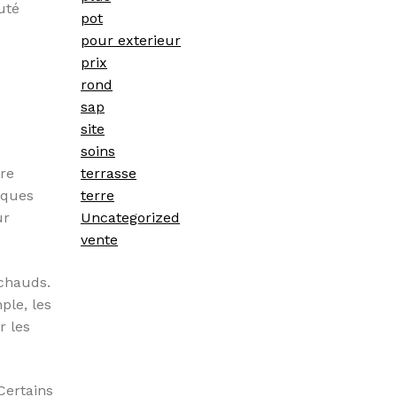
uté
pot
pour exterieur
prix
rond
sap
site
soins
terrasse
tre
terre
iques
Uncategorized
ur
vente
 chauds.
ple, les
r les
Certains