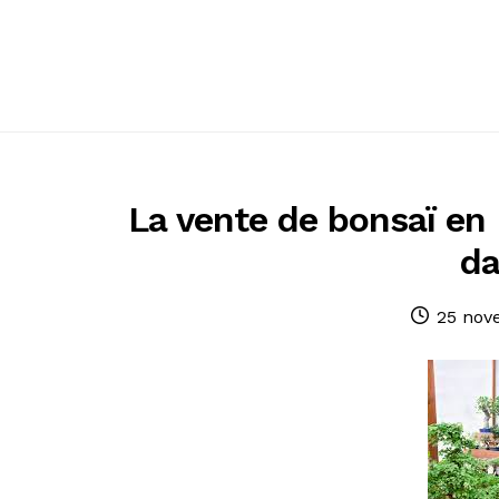
Passer
Passer
à
au
la
contenu
navigation
La vente de bonsaï en 
da
Publié
25 nov
le