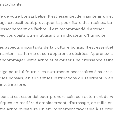
é stagnante.
e de votre bonsaï belge. Il est essentiel de maintenir un é
sage excessif peut provoquer la pourriture des racines, ta
dessèchement de l’arbre. Il est recommandé d’arroser
vec vos doigts ou en utilisant un indicateur d’humidité.
s aspects importants de la culture bonsaï. Il est essentie
 maintenir sa forme et son apparence désirées. Apprenez l
’endommager votre arbre et favoriser une croissance saine
belge pour lui fournir les nutriments nécessaires à sa croi
es bonsaïs, en suivant les instructions du fabricant. N’en
e votre arbre.
bonsaï est essentiel pour prendre soin correctement de v
fiques en matière d’emplacement, d’arrosage, de taille et
 votre arbre miniature un environnement favorable à sa cro