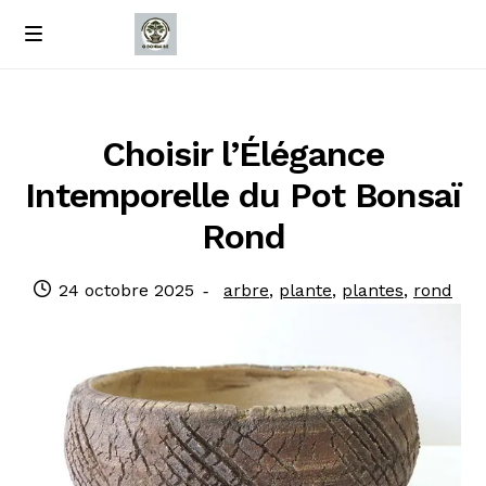
Passer
Passer
M
e
à
au
Accueil
n
la
contenu
u
navigation
À propos de nous
Choisir l’Élégance
Intemporelle du Pot Bonsaï
Contact
Rond
Politique de confidentialité
Publié
Catégories
24 octobre 2025
arbre
,
plante
,
plantes
,
rond
le
: