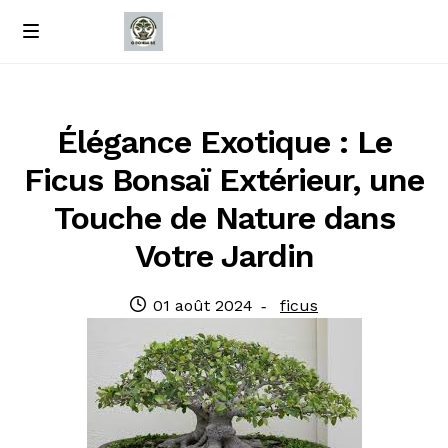
Passer
Passer
M
e
à
au
Accueil
n
la
contenu
u
navigation
À propos de nous
Élégance Exotique : Le
Ficus Bonsaï Extérieur, une
Contact
Touche de Nature dans
Politique de confidentialité
Votre Jardin
Publié
Catégorie
01 août 2024
ficus
le
: