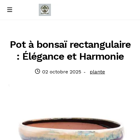
Passer
Passer
M
e
à
au
Accueil
n
la
contenu
u
navigation
À propos de nous
Pot à bonsaï rectangulaire
: Élégance et Harmonie
Contact
Publié
Catégorie
02 octobre 2025
plante
Politique de confidentialité
le
: