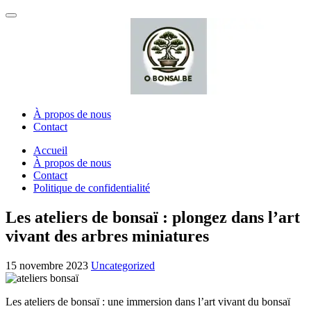
Passer
Passer
Menu
à
au
la
contenu
navigation
À propos de nous
Contact
Accueil
À propos de nous
Contact
Politique de confidentialité
Les ateliers de bonsaï : plongez dans l’art
vivant des arbres miniatures
Publié
Catégorie
15 novembre 2023
Uncategorized
le
:
Les ateliers de bonsaï : une immersion dans l’art vivant du bonsaï