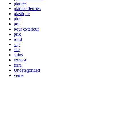
plantes
plantes fleuries
plastique
plus
pot
pour exterieur
prix
rond
sap
site
soins
terrasse
terre
Uncategorized
vente