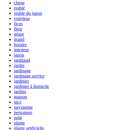
chene
erable
erable du japon
exterieur
ficus
fleur
géant
grand
horaire
interieur
japon
jardiland
jardin
jardinage
jardinage service
jardinier
jardinier à domicile
jardins
maison
nice
paysagiste
personnes
petit
plante
plante artificielle