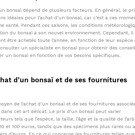
un bonsaï dépend de plusieurs facteurs. En général, le p
s idéales pour l’achat d’un bonsaï, car c’est à ces mome
ne santé. Pendant ces saisons, les conditions météorologi
tation du bonsaï à son nouvel environnement. Cependant, il 
t être achetés toute l’année, en fonction de leur espèce 
nsulter un spécialiste en bonsaï pour obtenir des consei
r un bonsaï en fonction de vos besoins spécifiques.
at d’un bonsaï et de ses fournitures
en de l’achat d’un bonsaï et de ses fournitures associée
dans cet art délicat. Le prix d’un bonsaï peut varier
rs tels que l’espèce, la taille, l’âge et la qualité de l’arb
20 et 100 euros, tandis que des spécimens plus rares ou 
ers d’euros. En ce qui concerne les fournitures telles que