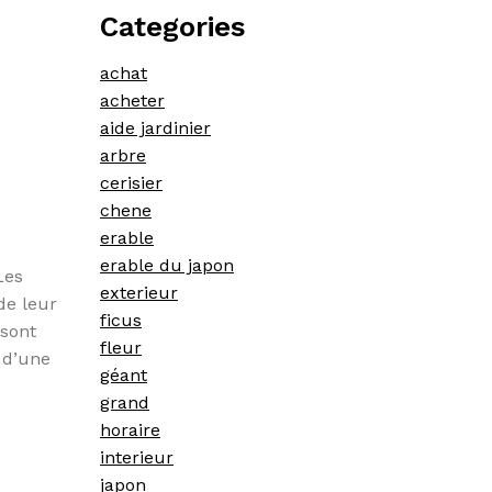
Categories
achat
acheter
aide jardinier
arbre
cerisier
chene
erable
erable du japon
Les
exterieur
de leur
ficus
 sont
fleur
 d’une
géant
grand
horaire
interieur
japon