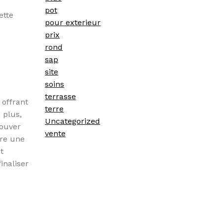
pot
ette
pour exterieur
prix
rond
sap
site
soins
terrasse
 offrant
terre
 plus,
Uncategorized
rouver
vente
tre une
t
inaliser