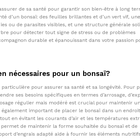
s’assurer de sa santé pour garantir son bien-être à long te
é d’un bonsaï: des feuilles brillantes et d’un vert vif, un
s ou de parasites visibles, et une structure générale solid
rbre pour détecter tout signe de stress ou de problèmes
 compagnon durable et épanouissant dans votre passion p
tien nécessaires pour un bonsaï?
 particulière pour assurer sa santé et sa longévité. Pour 
prendre ses besoins spécifiques en termes d’arrosage, d’exp
 arrosage régulier mais modéré est crucial pour maintenir u
st également important de placer le bonsaï dans un endroit
 tout en évitant les courants d’air et les températures ext
es permet de maintenir la forme souhaitée du bonsaï et de
pport d’engrais adapté aide à fournir les éléments nutritif