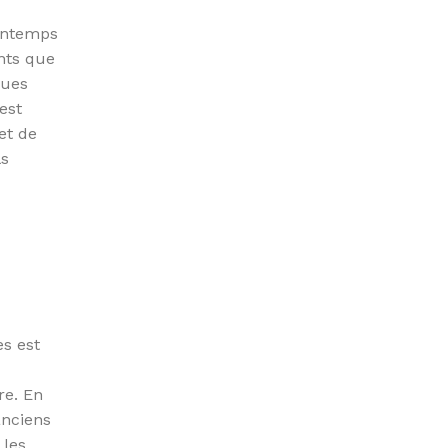
rintemps
nts que
ques
est
et de
ls
s est
re. En
anciens
 les