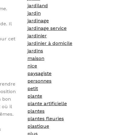
jardiland
rme.
jardin
e
jardinage
e. Il
jardinage service
jardinier
our cet
jardinier à domicile
jardins
maison
nice
paysagiste
personnes
prendre
petit
osition
plante
n bon
plante artificielle
 où il
plantes
rêmes.
plantes fleuries
plastique
s
plus