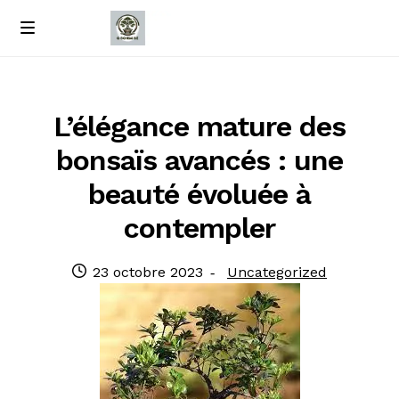
Passer
Passer
M
e
à
au
Accueil
n
la
contenu
u
navigation
À propos de nous
L’élégance mature des
bonsaïs avancés : une
Contact
beauté évoluée à
Politique de confidentialité
contempler
Publié
Catégorie
23 octobre 2023
Uncategorized
le
: