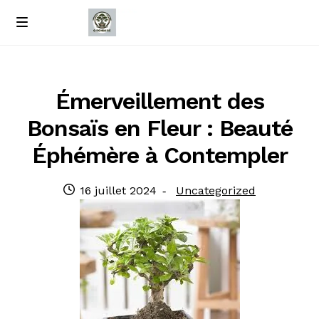
Passer
Passer
M
e
à
au
Accueil
n
la
contenu
u
navigation
À propos de nous
Émerveillement des
Bonsaïs en Fleur : Beauté
Contact
Éphémère à Contempler
Politique de confidentialité
Publié
Catégorie
16 juillet 2024
Uncategorized
le
: