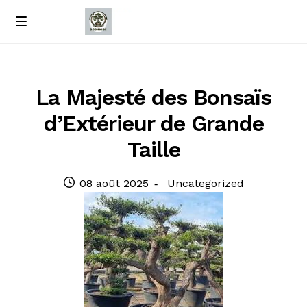
Passer
Passer
M
e
à
au
Accueil
n
la
contenu
u
navigation
À propos de nous
La Majesté des Bonsaïs
d’Extérieur de Grande
Contact
Taille
Politique de confidentialité
Publié
Catégorie
08 août 2025
Uncategorized
le
: