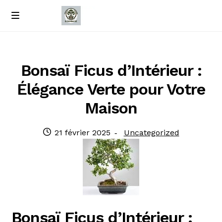
Passer
Passer
M
e
à
au
Accueil
n
la
contenu
u
navigation
À propos de nous
Bonsaï Ficus d’Intérieur :
Élégance Verte pour Votre
Contact
Maison
Politique de confidentialité
Publié
Catégorie
21 février 2025
Uncategorized
le
:
Bonsaï Ficus d’Intérieur :