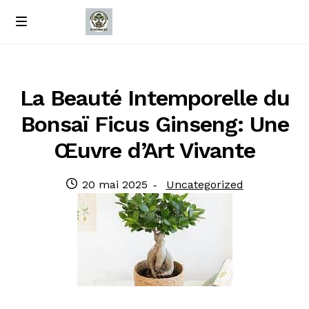
Passer
Passer
M
e
à
au
Accueil
n
la
contenu
u
navigation
À propos de nous
La Beauté Intemporelle du
Bonsaï Ficus Ginseng: Une
Contact
Œuvre d’Art Vivante
Politique de confidentialité
Publié
Catégorie
20 mai 2025
Uncategorized
le
: