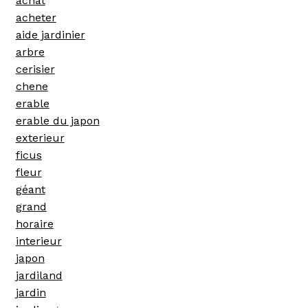
achat
acheter
aide jardinier
arbre
cerisier
chene
erable
erable du japon
exterieur
ficus
fleur
géant
grand
horaire
interieur
japon
jardiland
jardin