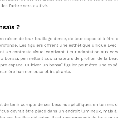
es l’arbre sera cultivé.
nsaïs ?
en raison de leur feuillage dense, de leur capacité à être c
 profonde. Les figuiers offrent une esthétique unique avec
ant un contraste visuel captivant. Leur adaptation aux con
 du bonsaï, permettant aux amateurs de profiter de la bea
pre espace. Cultiver un bonsaï figuier peut être une expé
e manière harmonieuse et inspirante.
tiel de tenir compte de ses besoins spécifiques en termes 
icus devrait être placé dans un endroit lumineux, mais à l
ûler ses feuilles délicates. Il est recommandé de trouver u