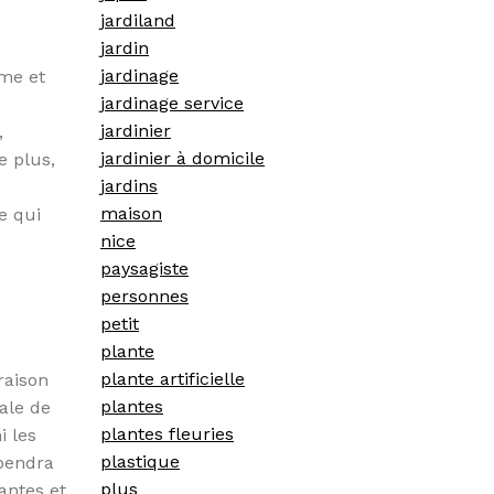
jardiland
jardin
jardinage
rme et
jardinage service
jardinier
,
jardinier à domicile
e plus,
jardins
maison
e qui
nice
paysagiste
personnes
petit
plante
plante artificielle
raison
plantes
éale de
plantes fleuries
i les
plastique
épendra
plus
antes et