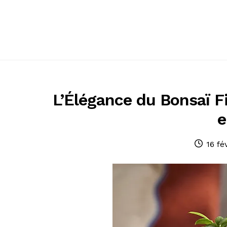
Passer
Passer
à
au
la
contenu
navigation
L’Élégance du Bonsaï Fi
e
Publi
16 fé
le