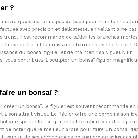
er ?
l de suivre quelques principes de base pour maintenir sa fo
effectuée avec précision et délicatesse, en veillant à ne pas
le tronc. Il est recommandé de tailler les branches mortes
lation de l’air et la croissance harmonieuse de l’arbre. D
oissance du bonsaï figuier et de maintenir sa vigueur. En
s, vous contribuez à sculpter un bonsaï figuier magnifiqu
faire un bonsaï ?
pour créer un bonsaï, le figuier est souvent recommandé en 
t à son attrait visuel. Le figuier offre une combinaison id
bolique spirituelle, ce qui en fait un choix populaire parm
nt de noter que le meilleur arbre pour faire un bonsaï d
ltivateur, de ses compétences en matière de soins des pl