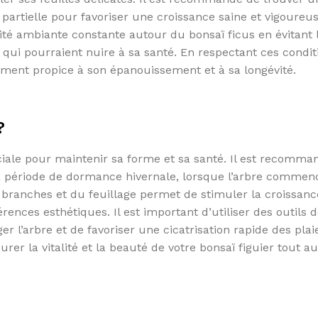
 partielle pour favoriser une croissance saine et vigoureu
dité ambiante constante autour du bonsaï ficus en évitant 
 qui pourraient nuire à sa santé. En respectant ces condit
nement propice à son épanouissement et à sa longévité.
?
uciale pour maintenir sa forme et sa santé. Il est recomma
 la période de dormance hivernale, lorsque l’arbre commen
s branches et du feuillage permet de stimuler la croissanc
érences esthétiques. Il est important d’utiliser des outils
 l’arbre et de favoriser une cicatrisation rapide des plai
urer la vitalité et la beauté de votre bonsaï figuier tout a