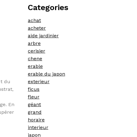
Categories
achat
acheter
aide jardinier
arbre
cerisier
chene
erable
erable du japon
exterieur
ut du
ficus
strat,
fleur
géant
age. En
grand
ospérer
horaire
interieur
japon