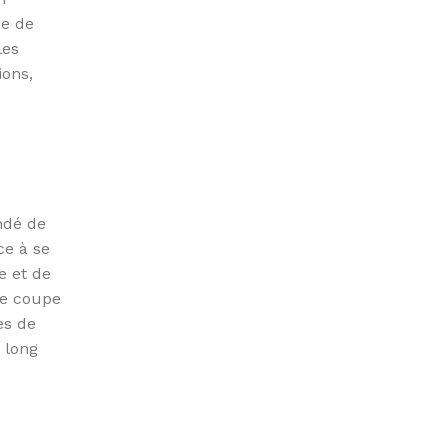
se de
les
ions,
ndé de
ce à se
e et de
 de coupe
es de
u long