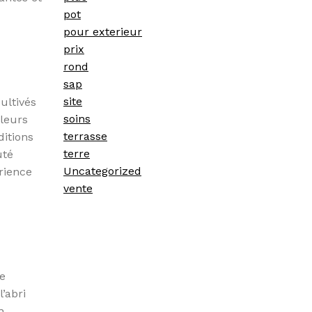
pot
pour exterieur
prix
rond
sap
site
ultivés
soins
 leurs
terrasse
ditions
terre
uté
Uncategorized
rience
vente
de
’abri
n