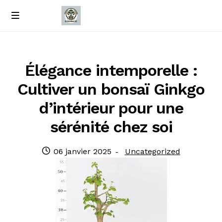
Passer
Passer
M
e
à
au
Accueil
n
la
contenu
u
navigation
À propos de nous
Élégance intemporelle :
Cultiver un bonsaï Ginkgo
Contact
d’intérieur pour une
Politique de confidentialité
sérénité chez soi
Publié
Catégorie
06 janvier 2025
Uncategorized
le
: