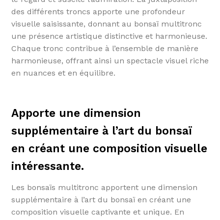
des différents troncs apporte une profondeur
visuelle saisissante, donnant au bonsaï multitronc
une présence artistique distinctive et harmonieuse.
Chaque tronc contribue à l’ensemble de manière
harmonieuse, offrant ainsi un spectacle visuel riche
en nuances et en équilibre.
Apporte une dimension
supplémentaire à l’art du bonsaï
en créant une composition visuelle
intéressante.
Les bonsaïs multitronc apportent une dimension
supplémentaire à l’art du bonsaï en créant une
composition visuelle captivante et unique. En