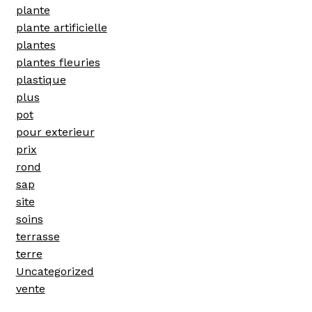
plante
plante artificielle
plantes
plantes fleuries
plastique
plus
pot
pour exterieur
prix
rond
sap
site
soins
terrasse
terre
Uncategorized
vente