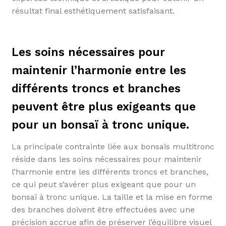
résultat final esthétiquement satisfaisant.
Les soins nécessaires pour
maintenir l’harmonie entre les
différents troncs et branches
peuvent être plus exigeants que
pour un bonsaï à tronc unique.
La principale contrainte liée aux bonsaïs multitronc
réside dans les soins nécessaires pour maintenir
l’harmonie entre les différents troncs et branches,
ce qui peut s’avérer plus exigeant que pour un
bonsaï à tronc unique. La taille et la mise en forme
des branches doivent être effectuées avec une
précision accrue afin de préserver l’équilibre visuel