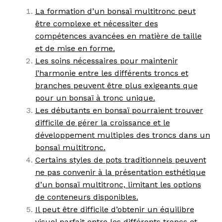
La formation d’un bonsaï multitronc peut
être complexe et nécessiter des
compétences avancées en matière de taille
et de mise en forme.
Les soins nécessaires pour maintenir
l’harmonie entre les différents troncs et
branches peuvent être plus exigeants que
pour un bonsaï à tronc unique.
Les débutants en bonsaï pourraient trouver
difficile de gérer la croissance et le
développement multiples des troncs dans un
bonsaï multitronc.
Certains styles de pots traditionnels peuvent
ne pas convenir à la présentation esthétique
d’un bonsaï multitronc, limitant les options
de conteneurs disponibles.
Il peut être difficile d’obtenir un équilibre
visuel parfait entre les différents troncs et