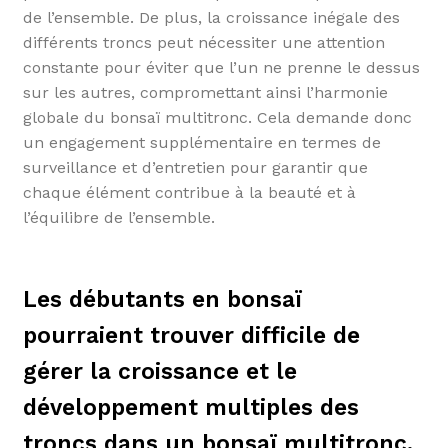
de l’ensemble. De plus, la croissance inégale des
différents troncs peut nécessiter une attention
constante pour éviter que l’un ne prenne le dessus
sur les autres, compromettant ainsi l’harmonie
globale du bonsaï multitronc. Cela demande donc
un engagement supplémentaire en termes de
surveillance et d’entretien pour garantir que
chaque élément contribue à la beauté et à
l’équilibre de l’ensemble.
Les débutants en bonsaï
pourraient trouver difficile de
gérer la croissance et le
développement multiples des
troncs dans un bonsaï multitronc.