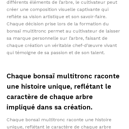
différents éléments de l’arbre, le cultivateur peut
créer une composition visuelle captivante qui
reflète sa vision artistique et son savoir-faire.
Chaque décision prise lors de la formation du
bonsaï multitronc permet au cultivateur de laisser
sa marque personnelle sur l’arbre, faisant de
chaque création un véritable chef-d’œuvre vivant
qui témoigne de sa passion et de son talent.
Chaque bonsaï multitronc raconte
une histoire unique, reflétant le
caractère de chaque arbre
impliqué dans sa création.
Chaque bonsaï multitronc raconte une histoire
unique, reflétant le caractère de chaque arbre