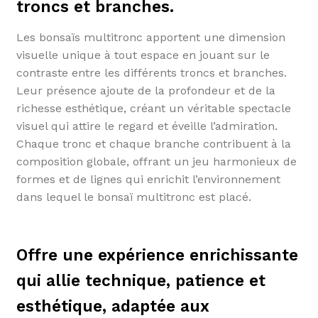
troncs et branches.
Les bonsaïs multitronc apportent une dimension
visuelle unique à tout espace en jouant sur le
contraste entre les différents troncs et branches.
Leur présence ajoute de la profondeur et de la
richesse esthétique, créant un véritable spectacle
visuel qui attire le regard et éveille l’admiration.
Chaque tronc et chaque branche contribuent à la
composition globale, offrant un jeu harmonieux de
formes et de lignes qui enrichit l’environnement
dans lequel le bonsaï multitronc est placé.
Offre une expérience enrichissante
qui allie technique, patience et
esthétique, adaptée aux