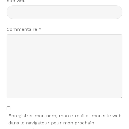
Site web
Commentaire
*
Enregistrer mon nom, mon e-mail et mon site web
dans le navigateur pour mon prochain