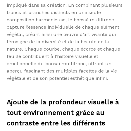
impliqué dans sa création. En combinant plusieurs
troncs et branches distincts en une seule
composition harmonieuse, le bonsaï multitronc
capture l’essence individuelle de chaque élément
végétal, créant ainsi une œuvre d’art vivante qui
témoigne de la diversité et de la beauté de la
nature. Chaque courbe, chaque écorce et chaque
feuille contribuent à l’histoire visuelle et
émotionnelle du bonsaï multitronc, offrant un
aperçu fascinant des multiples facettes de la vie
végétale et de son potentiel esthétique infini.
Ajoute de la profondeur visuelle à
tout environnement grâce au
contraste entre les différents