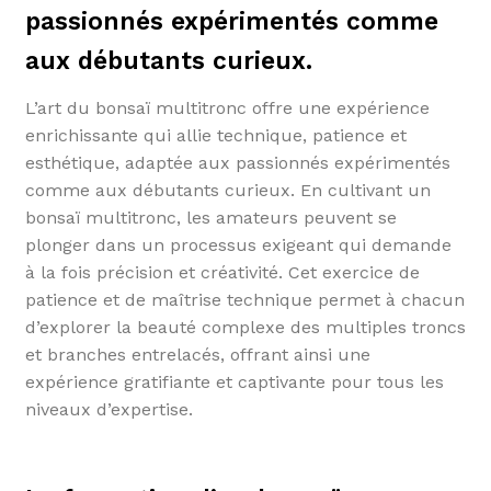
passionnés expérimentés comme
aux débutants curieux.
L’art du bonsaï multitronc offre une expérience
enrichissante qui allie technique, patience et
esthétique, adaptée aux passionnés expérimentés
comme aux débutants curieux. En cultivant un
bonsaï multitronc, les amateurs peuvent se
plonger dans un processus exigeant qui demande
à la fois précision et créativité. Cet exercice de
patience et de maîtrise technique permet à chacun
d’explorer la beauté complexe des multiples troncs
et branches entrelacés, offrant ainsi une
expérience gratifiante et captivante pour tous les
niveaux d’expertise.