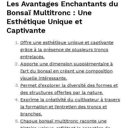
Les Avantages Enchantants du
Bonsaï Multitronc : Une
Esthétique Unique et
Captivante
Offre une esthétique unique et captivante
grâce à la présence de plusieurs troncs
entrelacés.
Apporte une dimension supplémentaire à
l’art du bonsaï en créant une composition
visuelle intéressante.
Permet d’explorer la diversité des formes et
des structures offertes par la nature.
Exprime la créativité du cultivateur à travers
la formation et l’entretien des troncs et
branches.
Chaque bonsaï multitronc raconte une