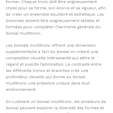
former. Chaque tronc doit être soigneusement
choisi pour sa forme, son écorce et sa vigueur, afin
de créer un ensemble équilibré et esthétique. Les
branches doivent être soigneusement taillées et
formées pour compléter l’harmonie générale du
bonsaï multitronc.
Les bonsaïs multitronc offrent une dimension
supplémentaire à l’art du bonsaï en créant une
composition visuelle intéressante qui attire le
regard et suscite l’admiration. Le contraste entre
les différents troncs et branches crée une
profondeur visuelle qui donne au bonsaï
multitronc une présence unique dans tout
environnement.
En cultivant un bonsaï multitronc, les amateurs de
bonsaï peuvent explorer la diversité des formes et