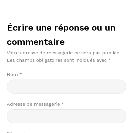
Écrire une réponse ou un
commentaire
Votre adresse de messagerie ne sera pas publiée.
Les champs obligatoires sont indiqués avec
*
Nom
*
Adresse de messagerie
*