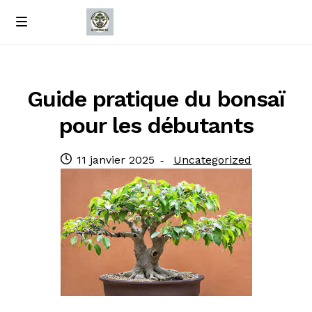
Passer
Passer
M
e
à
au
Accueil
n
la
contenu
u
navigation
À propos de nous
Guide pratique du bonsaï
pour les débutants
Contact
Publié
Catégorie
11 janvier 2025
Uncategorized
Politique de confidentialité
le
: