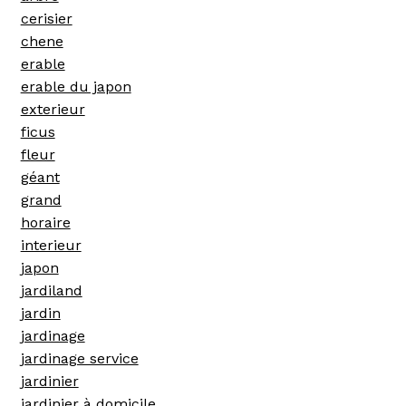
cerisier
chene
erable
erable du japon
exterieur
ficus
fleur
géant
grand
horaire
interieur
japon
jardiland
jardin
jardinage
jardinage service
jardinier
jardinier à domicile