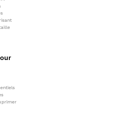
a
es
risant
aille
pour
entiels
es
exprimer