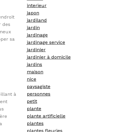
interieur
japon
endroit
jardiland
r des
jardin
ineux
jardinage
pper sa
jardinage service
jardinier
jardinier à domicile
jardins
maison
nice
paysagiste
personnes
illant à
petit
ment
plante
us
plante artificielle
ière
plantes
a
plantes fleuries