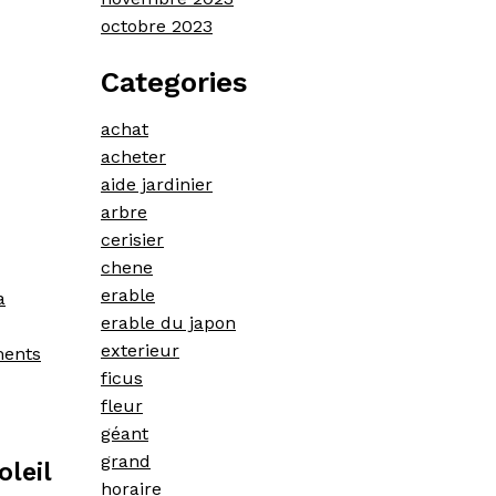
octobre 2023
Categories
achat
acheter
aide jardinier
arbre
cerisier
chene
erable
a
erable du japon
exterieur
ments
ficus
fleur
géant
grand
oleil
horaire