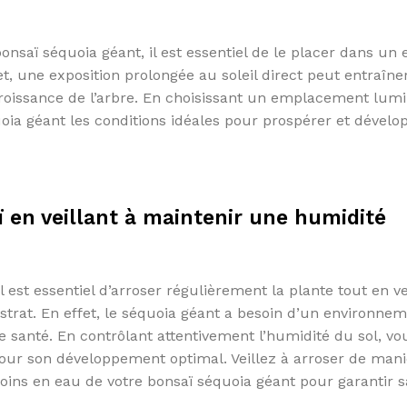
onsaï séquoia géant, il est essentiel de le placer dans un 
t, une exposition prolongée au soleil direct peut entraîne
croissance de l’arbre. En choisissant un emplacement lum
oia géant les conditions idéales pour prospérer et dévelo
 en veillant à maintenir une humidité
 est essentiel d’arroser régulièrement la plante tout en ve
trat. En effet, le séquoia géant a besoin d’un environne
 santé. En contrôlant attentivement l’humidité du sol, vo
 pour son développement optimal. Veillez à arroser de man
esoins en eau de votre bonsaï séquoia géant pour garantir s