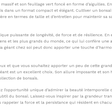
massif et son feuillage vert foncé en forme d’aiguilles. En
mais dans un format compact et élégant. Cultiver un bonsaï
ère en termes de taille et d’entretien pour maintenir sa s
ue puissante de longévité, de force et de résilience. En e
iens et les plus grands du monde, ce qui lui confère une 
oia géant chez soi peut donc apporter une touche d’harmo
ueux et que vous souhaitez apporter un peu de cette gran
éant est un excellent choix. Son allure imposante et son h
llection de bonsaïs.
ez l’opportunité unique d’admirer la beauté intemporelle 
btil du bonsaï. Laissez-vous inspirer par la grandeur tran
s rappeler la force et la persistance qui résident en chac