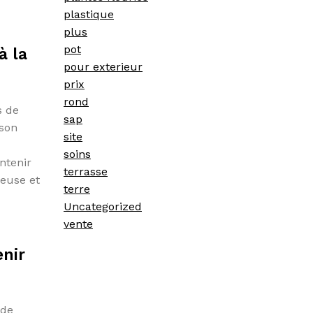
plastique
plus
pot
à la
pour exterieur
prix
rond
s de
sap
 son
site
soins
ntenir
terrasse
ieuse et
terre
Uncategorized
vente
enir
 de