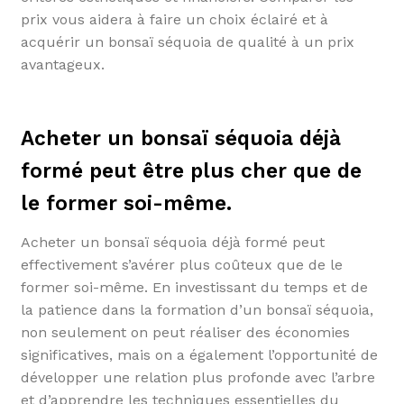
prix vous aidera à faire un choix éclairé et à
acquérir un bonsaï séquoia de qualité à un prix
avantageux.
Acheter un bonsaï séquoia déjà
formé peut être plus cher que de
le former soi-même.
Acheter un bonsaï séquoia déjà formé peut
effectivement s’avérer plus coûteux que de le
former soi-même. En investissant du temps et de
la patience dans la formation d’un bonsaï séquoia,
non seulement on peut réaliser des économies
significatives, mais on a également l’opportunité de
développer une relation plus profonde avec l’arbre
et d’apprendre les techniques essentielles du