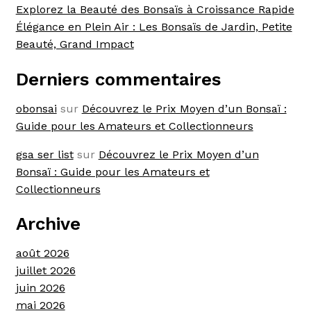
Explorez la Beauté des Bonsaïs à Croissance Rapide
Élégance en Plein Air : Les Bonsaïs de Jardin, Petite
Beauté, Grand Impact
Derniers commentaires
obonsai
sur
Découvrez le Prix Moyen d’un Bonsaï :
Guide pour les Amateurs et Collectionneurs
gsa ser list
sur
Découvrez le Prix Moyen d’un
Bonsaï : Guide pour les Amateurs et
Collectionneurs
Archive
août 2026
juillet 2026
juin 2026
mai 2026