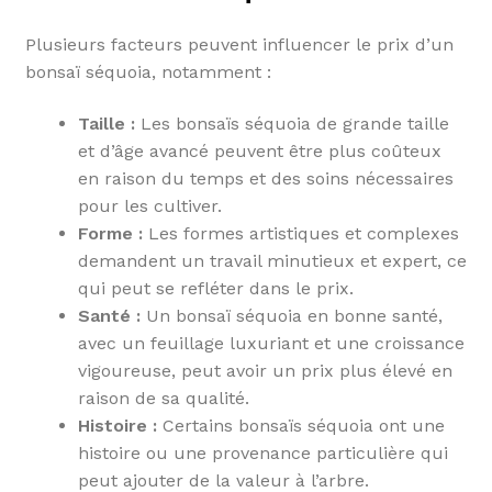
Plusieurs facteurs peuvent influencer le prix d’un
bonsaï séquoia, notamment :
Taille :
Les bonsaïs séquoia de grande taille
et d’âge avancé peuvent être plus coûteux
en raison du temps et des soins nécessaires
pour les cultiver.
Forme :
Les formes artistiques et complexes
demandent un travail minutieux et expert, ce
qui peut se refléter dans le prix.
Santé :
Un bonsaï séquoia en bonne santé,
avec un feuillage luxuriant et une croissance
vigoureuse, peut avoir un prix plus élevé en
raison de sa qualité.
Histoire :
Certains bonsaïs séquoia ont une
histoire ou une provenance particulière qui
peut ajouter de la valeur à l’arbre.