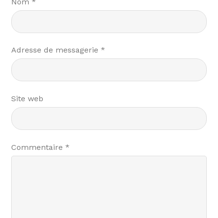
Nom
*
Adresse de messagerie
*
Site web
Commentaire
*