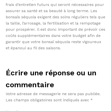
frais d’entretien futurs qui seront nécessaires pour
assurer sa santé et sa beauté à long terme. Les
bonsaïs séquoia exigent des soins réguliers tels que
la taille, l’arrosage, la fertilisation et la rempotage
pour prospérer. Il est donc important de prévoir ces
coûts supplémentaires dans votre budget afin de
garantir que votre bonsaï séquoia reste vigoureux
et épanoui au fil des saisons.
Écrire une réponse ou un
commentaire
Votre adresse de messagerie ne sera pas publiée.
Les champs obligatoires sont indiqués avec
*