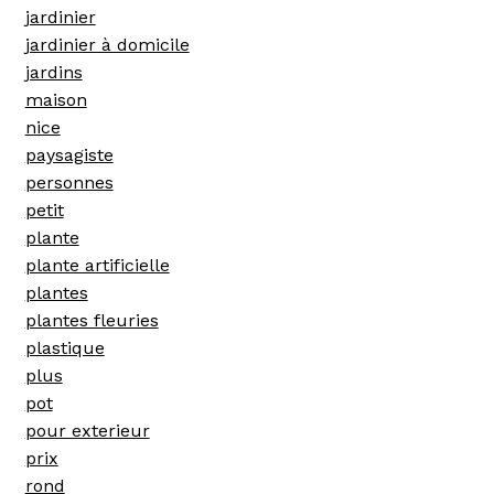
jardinier
jardinier à domicile
jardins
maison
nice
paysagiste
personnes
petit
plante
plante artificielle
plantes
plantes fleuries
plastique
plus
pot
pour exterieur
prix
rond