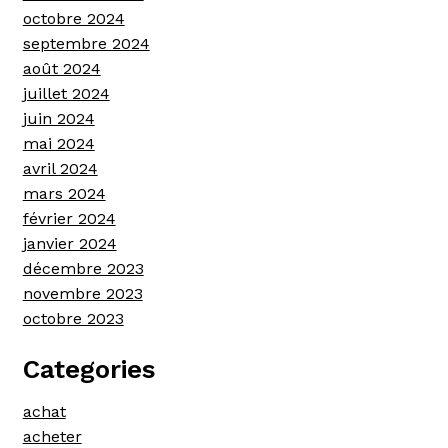
octobre 2024
septembre 2024
août 2024
juillet 2024
juin 2024
mai 2024
avril 2024
mars 2024
février 2024
janvier 2024
décembre 2023
novembre 2023
octobre 2023
Categories
achat
acheter