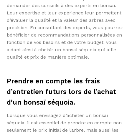
demander des conseils à des experts en bonsaï.
Leur expertise et leur expérience leur permettent
d’évaluer la qualité et la valeur des arbres avec
précision. En consultant des experts, vous pourrez
bénéficier de recommandations personnalisées en
fonction de vos besoins et de votre budget, vous
aidant ainsi à choisir un bonsaï séquoia qui allie
qualité et prix de manière optimale.
Prendre en compte les frais
d’entretien futurs lors de l’achat
d’un bonsaï séquoia.
Lorsque vous envisagez d’acheter un bonsaï
séquoia, il est essentiel de prendre en compte non
seulement le prix initial de l’arbre, mais aussi les