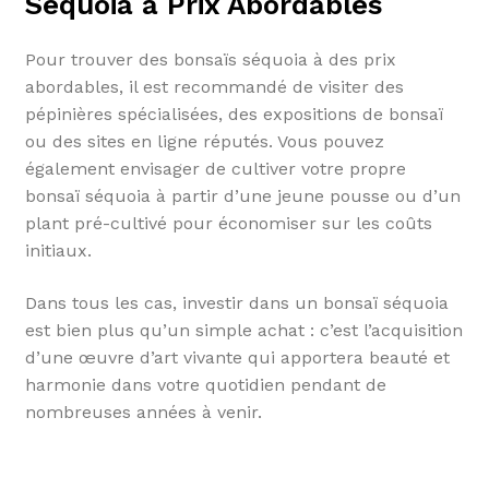
Séquoia à Prix Abordables
Pour trouver des bonsaïs séquoia à des prix
abordables, il est recommandé de visiter des
pépinières spécialisées, des expositions de bonsaï
ou des sites en ligne réputés. Vous pouvez
également envisager de cultiver votre propre
bonsaï séquoia à partir d’une jeune pousse ou d’un
plant pré-cultivé pour économiser sur les coûts
initiaux.
Dans tous les cas, investir dans un bonsaï séquoia
est bien plus qu’un simple achat : c’est l’acquisition
d’une œuvre d’art vivante qui apportera beauté et
harmonie dans votre quotidien pendant de
nombreuses années à venir.