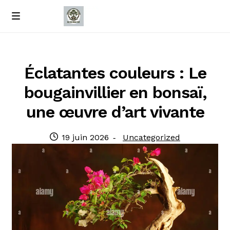
Passer
Passer
M
e
à
au
Accueil
n
la
contenu
u
navigation
À propos de nous
Éclatantes couleurs : Le
bougainvillier en bonsaï,
Contact
une œuvre d’art vivante
Politique de confidentialité
Publié
Catégorie
19 juin 2026
Uncategorized
le
: