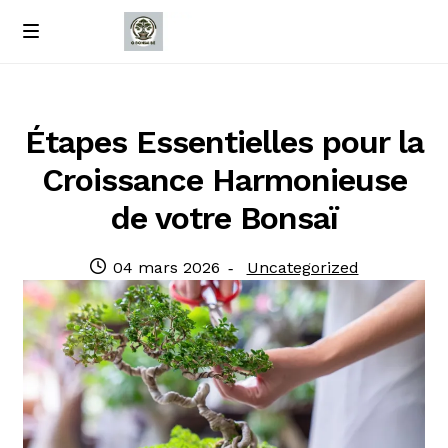
Passer
Passer
M
e
à
au
Accueil
n
la
contenu
u
navigation
À propos de nous
Étapes Essentielles pour la
Croissance Harmonieuse
Contact
de votre Bonsaï
Politique de confidentialité
Publié
Catégorie
04 mars 2026
Uncategorized
le
: