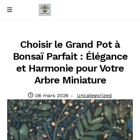
Passer
Passer
M
e
à
au
Accueil
n
la
contenu
u
navigation
À propos de nous
Choisir le Grand Pot à
Bonsaï Parfait : Élégance
Contact
et Harmonie pour Votre
Politique de confidentialité
Arbre Miniature
Publié
Catégorie
06 mars 2026
Uncategorized
le
: