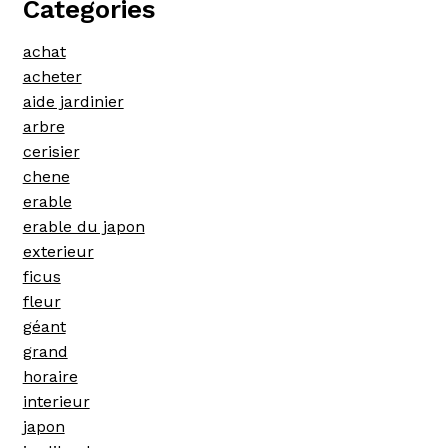
Categories
achat
acheter
aide jardinier
arbre
cerisier
chene
erable
erable du japon
exterieur
ficus
fleur
géant
grand
horaire
interieur
japon