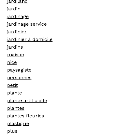
jardiland
jardin
jardinage
jardinage service
jardinier
jardinier à domicile
jardins
maison
nice
paysagiste
personnes
petit
plante
plante artificielle
plantes
plantes fleuries
plastique
plus