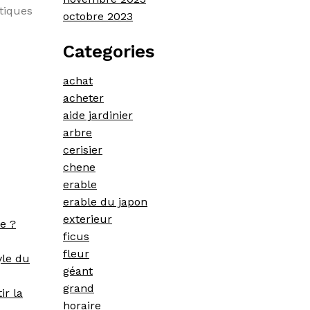
étiques
octobre 2023
Categories
achat
acheter
aide jardinier
arbre
cerisier
chene
erable
erable du japon
exterieur
e ?
ficus
fleur
yle du
géant
grand
ir la
horaire