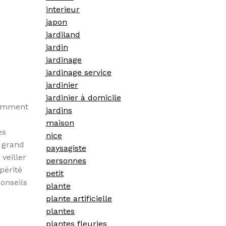
interieur
japon
jardiland
jardin
jardinage
jardinage service
jardinier
jardinier à domicile
tamment
jardins
maison
es
nice
s grand
paysagiste
veiller
personnes
périté
petit
onseils
plante
plante artificielle
plantes
plantes fleuries