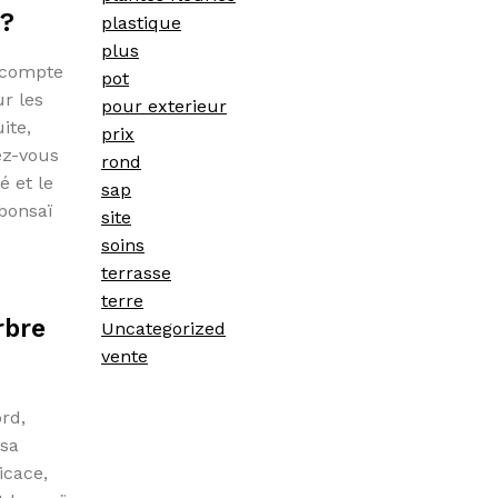
 ?
plastique
plus
r compte
pot
r les
pour exterieur
ite,
prix
ez-vous
rond
é et le
sap
bonsaï
site
soins
terrasse
terre
rbre
Uncategorized
vente
rd,
 sa
icace,