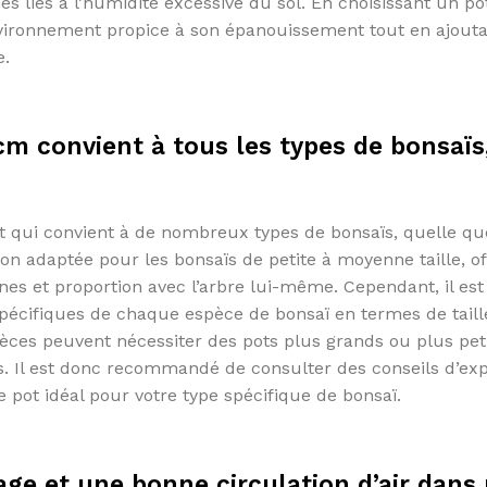
s liés à l’humidité excessive du sol. En choisissant un po
 environnement propice à son épanouissement tout en ajout
e.
cm convient à tous les types de bonsaïs
t qui convient à de nombreux types de bonsaïs, quelle que
ion adaptée pour les bonsaïs de petite à moyenne taille, of
nes et proportion avec l’arbre lui-même. Cependant, il est
pécifiques de chaque espèce de bonsaï en termes de taill
spèces peuvent nécessiter des pots plus grands ou plus pet
es. Il est donc recommandé de consulter des conseils d’ex
 pot idéal pour votre type spécifique de bonsaï.
e et une bonne circulation d’air dans