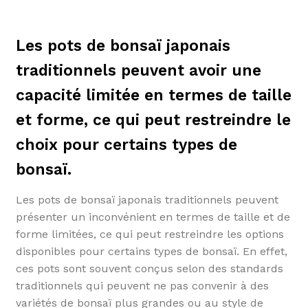
Les pots de bonsaï japonais
traditionnels peuvent avoir une
capacité limitée en termes de taille
et forme, ce qui peut restreindre le
choix pour certains types de
bonsaï.
Les pots de bonsaï japonais traditionnels peuvent
présenter un inconvénient en termes de taille et de
forme limitées, ce qui peut restreindre les options
disponibles pour certains types de bonsaï. En effet,
ces pots sont souvent conçus selon des standards
traditionnels qui peuvent ne pas convenir à des
variétés de bonsaï plus grandes ou au style de