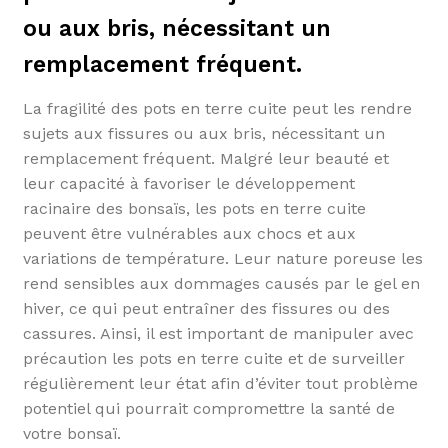
ou aux bris, nécessitant un
remplacement fréquent.
La fragilité des pots en terre cuite peut les rendre
sujets aux fissures ou aux bris, nécessitant un
remplacement fréquent. Malgré leur beauté et
leur capacité à favoriser le développement
racinaire des bonsaïs, les pots en terre cuite
peuvent être vulnérables aux chocs et aux
variations de température. Leur nature poreuse les
rend sensibles aux dommages causés par le gel en
hiver, ce qui peut entraîner des fissures ou des
cassures. Ainsi, il est important de manipuler avec
précaution les pots en terre cuite et de surveiller
régulièrement leur état afin d’éviter tout problème
potentiel qui pourrait compromettre la santé de
votre bonsaï.