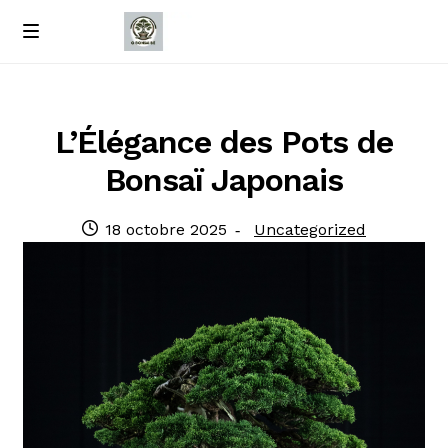
Passer
Passer
M
e
à
au
Accueil
n
la
contenu
u
navigation
À propos de nous
L’Élégance des Pots de
Bonsaï Japonais
Contact
Publié
Catégorie
18 octobre 2025
Uncategorized
Politique de confidentialité
le
: