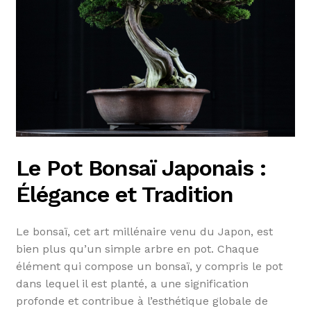
Le Pot Bonsaï Japonais :
Élégance et Tradition
Le bonsaï, cet art millénaire venu du Japon, est
bien plus qu’un simple arbre en pot. Chaque
élément qui compose un bonsaï, y compris le pot
dans lequel il est planté, a une signification
profonde et contribue à l’esthétique globale de