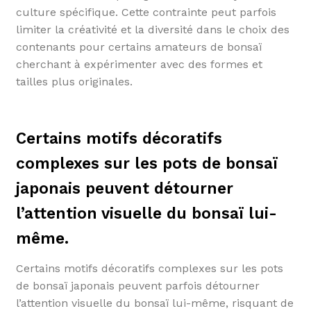
culture spécifique. Cette contrainte peut parfois
limiter la créativité et la diversité dans le choix des
contenants pour certains amateurs de bonsaï
cherchant à expérimenter avec des formes et
tailles plus originales.
Certains motifs décoratifs
complexes sur les pots de bonsaï
japonais peuvent détourner
l’attention visuelle du bonsaï lui-
même.
Certains motifs décoratifs complexes sur les pots
de bonsaï japonais peuvent parfois détourner
l’attention visuelle du bonsaï lui-même, risquant de