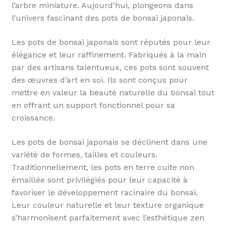
l’arbre miniature. Aujourd’hui, plongeons dans
l’univers fascinant des pots de bonsaï japonais.
Les pots de bonsaï japonais sont réputés pour leur
élégance et leur raffinement. Fabriqués à la main
par des artisans talentueux, ces pots sont souvent
des œuvres d’art en soi. Ils sont conçus pour
mettre en valeur la beauté naturelle du bonsaï tout
en offrant un support fonctionnel pour sa
croissance.
Les pots de bonsaï japonais se déclinent dans une
variété de formes, tailles et couleurs.
Traditionnellement, les pots en terre cuite non
émaillée sont privilégiés pour leur capacité à
favoriser le développement racinaire du bonsaï.
Leur couleur naturelle et leur texture organique
s’harmonisent parfaitement avec l’esthétique zen