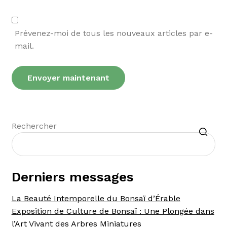
Prévenez-moi de tous les nouveaux articles par e-
mail.
Recherche
Rechercher
Derniers messages
La Beauté Intemporelle du Bonsaï d’Érable
Exposition de Culture de Bonsaï : Une Plongée dans
l’Art Vivant des Arbres Miniatures