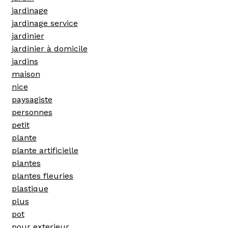
jardinage
jardinage service
jardinier
jardinier à domicile
jardins
maison
nice
paysagiste
personnes
petit
plante
plante artificielle
plantes
plantes fleuries
plastique
plus
pot
pour exterieur