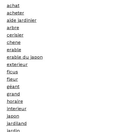
achat
acheter
aide jardinier
arbre
cerisier
chene
erable
erable du japon
exterieur
ficus
fleur
géant
grand
horaire
interieur
japon
jardiland
jardin