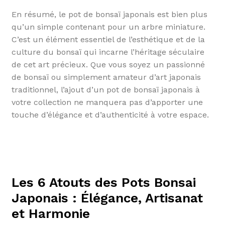
En résumé, le pot de bonsaï japonais est bien plus
qu’un simple contenant pour un arbre miniature.
C’est un élément essentiel de l’esthétique et de la
culture du bonsaï qui incarne l’héritage séculaire
de cet art précieux. Que vous soyez un passionné
de bonsaï ou simplement amateur d’art japonais
traditionnel, l’ajout d’un pot de bonsaï japonais à
votre collection ne manquera pas d’apporter une
touche d’élégance et d’authenticité à votre espace.
Les 6 Atouts des Pots Bonsai
Japonais : Élégance, Artisanat
et Harmonie