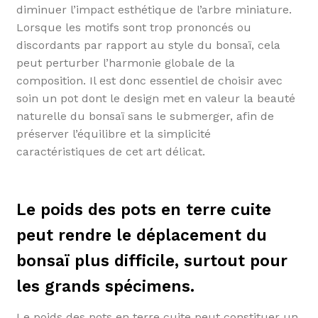
diminuer l’impact esthétique de l’arbre miniature.
Lorsque les motifs sont trop prononcés ou
discordants par rapport au style du bonsaï, cela
peut perturber l’harmonie globale de la
composition. Il est donc essentiel de choisir avec
soin un pot dont le design met en valeur la beauté
naturelle du bonsaï sans le submerger, afin de
préserver l’équilibre et la simplicité
caractéristiques de cet art délicat.
Le poids des pots en terre cuite
peut rendre le déplacement du
bonsaï plus difficile, surtout pour
les grands spécimens.
Le poids des pots en terre cuite peut constituer un