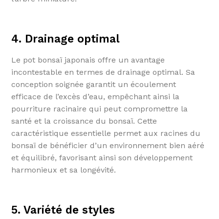
4. Drainage optimal
Le pot bonsaï japonais offre un avantage
incontestable en termes de drainage optimal. Sa
conception soignée garantit un écoulement
efficace de l’excès d’eau, empêchant ainsi la
pourriture racinaire qui peut compromettre la
santé et la croissance du bonsaï. Cette
caractéristique essentielle permet aux racines du
bonsaï de bénéficier d’un environnement bien aéré
et équilibré, favorisant ainsi son développement
harmonieux et sa longévité.
5. Variété de styles