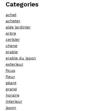
Categories
achat
acheter
aide jardinier
arbre
cerisier
chene
erable
erable du japon
exterieur
ficus
fleur
géant
grand
horaire
interieur
japon