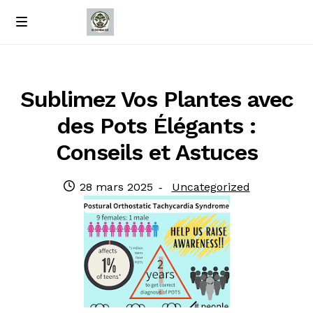
Passer
Passer
M
e
à
au
Accueil
n
la
contenu
u
navigation
À propos de nous
Sublimez Vos Plantes avec
des Pots Élégants :
Contact
Conseils et Astuces
Politique de confidentialité
Publié
Catégorie
28 mars 2025
Uncategorized
le
: