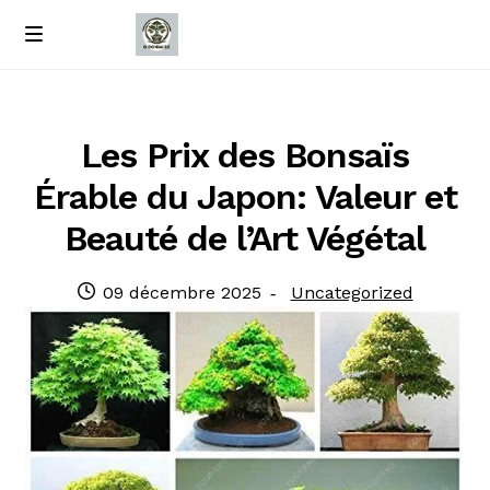
Passer
Passer
M
e
à
au
Accueil
n
la
contenu
u
navigation
À propos de nous
Les Prix des Bonsaïs
Érable du Japon: Valeur et
Contact
Beauté de l’Art Végétal
Politique de confidentialité
Publié
Catégorie
09 décembre 2025
Uncategorized
le
: