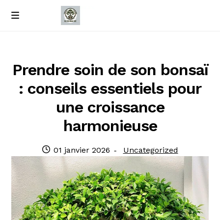
Passer
Passer
M
e
à
au
Accueil
n
la
contenu
u
navigation
À propos de nous
Prendre soin de son bonsaï
: conseils essentiels pour
Contact
une croissance
Politique de confidentialité
harmonieuse
Publié
Catégorie
01 janvier 2026
Uncategorized
le
: